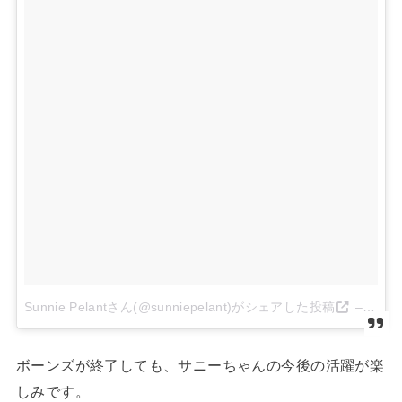
Sunnie Pelantさん(@sunniepelant)がシェアした投稿
–
2016
ボーンズが終了しても、サニーちゃんの今後の活躍が楽
しみです。