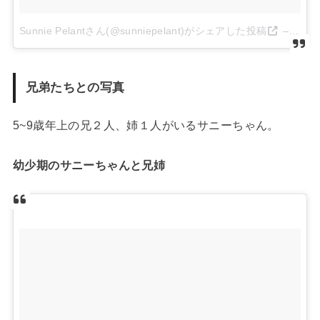
Sunnie Pelantさん(@sunniepelant)がシェアした投稿
–
2017
兄弟たちとの写真
5~9歳年上の兄２人、姉１人がいるサニーちゃん。
幼少期のサニーちゃんと兄姉