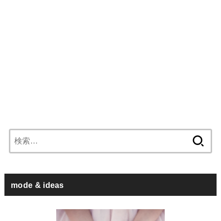
検
索:
mode & ideas