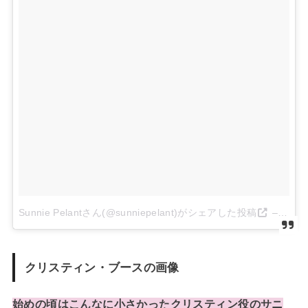
Sunnie Pelantさん(@sunniepelant)がシェアした投稿
–
2017
クリスティン・ブースの画像
始めの頃はこんなに小さかったクリスティン役のサニ