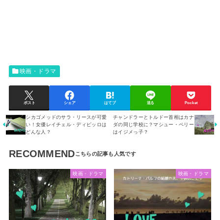
映画・ドラマ
ポスト
シェア
はてブ
送る
Pocket
シカゴメッドのサラ・リースが可愛
チャンドラーとトルドー首相はカナ
い！女優レイチェル・ディピッロは
ダの同じ学校に？マシュー・ペリー
どんな人？
はイジメっ子？
RECOMMEND
映画・ドラマ
映画・ドラマ