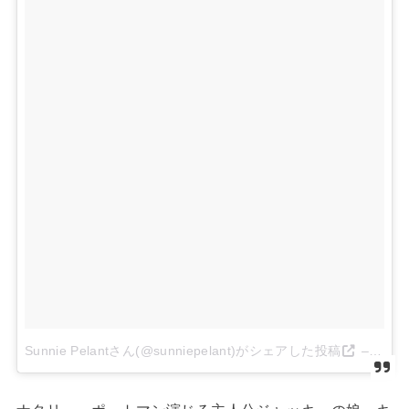
Sunnie Pelantさん(@sunniepelant)がシェアした投稿
–
2016