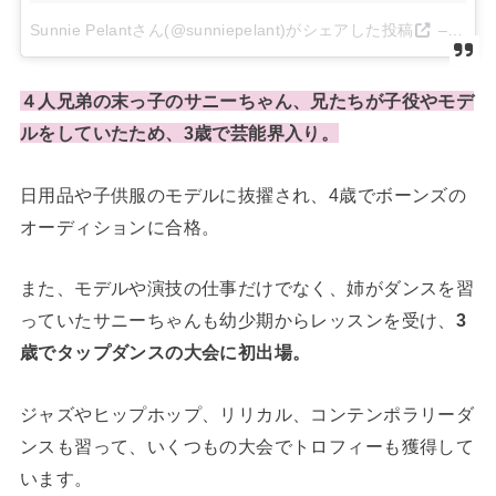
Sunnie Pelantさん(@sunniepelant)がシェアした投稿
–
2017
４人兄弟の末っ子のサニーちゃん、兄たちが子役やモデ
ルをしていたため、3歳で芸能界入り。
日用品や子供服のモデルに抜擢され、4歳でボーンズの
オーディションに合格。
また、モデルや演技の仕事だけでなく、姉がダンスを習
っていたサニーちゃんも幼少期からレッスンを受け、
3
歳でタップダンスの大会に初出場。
ジャズやヒップホップ、リリカル、コンテンポラリーダ
ンスも習って、いくつもの大会でトロフィーも獲得して
います。