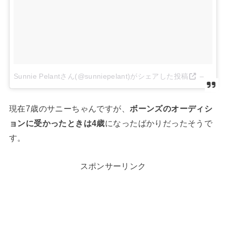
Sunnie Pelantさん(@sunniepelant)がシェアした投稿
–
2014
現在7歳のサニーちゃんですが、
ボーンズのオーディシ
ョンに受かったときは4歳
になったばかりだったそうで
す。
スポンサーリンク