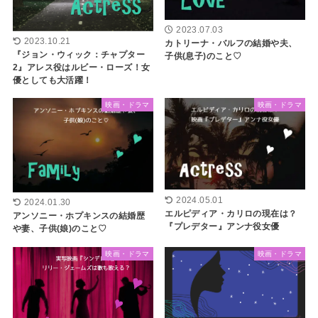
2023.07.03
2023.10.21
カトリーナ・バルフの結婚や夫、
『ジョン・ウィック：チャプター
子供(息子)のこと♡
2』アレス役はルビー・ローズ！女
優としても大活躍！
映画・ドラマ
映画・ドラマ
2024.05.01
2024.01.30
エルピディア・カリロの現在は？
アンソニー・ホプキンスの結婚歴
『プレデター』アンナ役女優
や妻、子供(娘)のこと♡
映画・ドラマ
映画・ドラマ