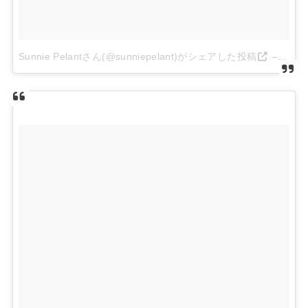
Sunnie Pelantさん(@sunniepelant)がシェアした投稿
–
2014