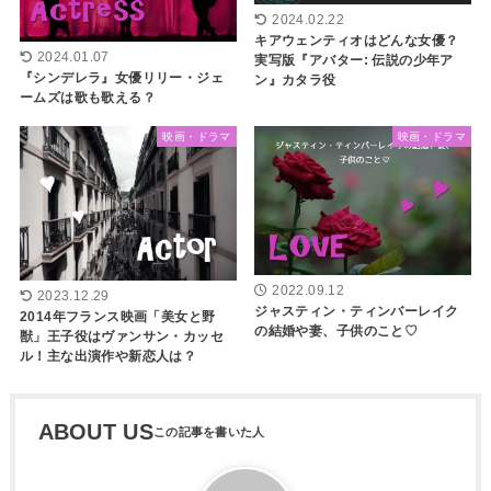
2024.02.22
キアウェンティオはどんな女優？
2024.01.07
実写版『アバター: 伝説の少年ア
『シンデレラ』女優リリー・ジェ
ン』カタラ役
ームズは歌も歌える？
映画・ドラマ
映画・ドラマ
2022.09.12
2023.12.29
ジャスティン・ティンバーレイク
2014年フランス映画「美女と野
の結婚や妻、子供のこと♡
獣」王子役はヴァンサン・カッセ
ル！主な出演作や新恋人は？
ABOUT US