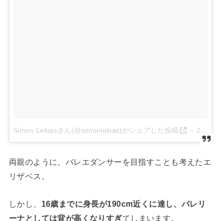
Simon Lekiasさん(@simonlekias)がシェアした投稿
–
2017 4月 23 8:18午後 PDT
両親のように、バレエダンサーを目指すことも考えたエ
リザベス。
しかし、
16歳までに身長が190cm近くに達し、バレリ
ーナとしては背が高くなりすぎ
てしまいます。