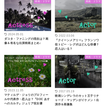
映画・ドラマ
映画・ドラマ
2024.05.01
2022.03.06
ダコタ・ファニングの現在は？画
『クイーンメアリー』フランソワ
像＆有名な出演映画まとめ♪
役トビー・レグボはどんな俳優？
恋人はいる？
映画・ドラマ
映画・ドラマ
2023.11.05
2017.05.19
マティルデ・ジョリのプロフィー
映画シンデレラのキット王子リチ
ルや代表作・恋人は？『DOC あす
ャード・マッデンがイケメン！出
へのカルテ』ジュリア役女優
演作＆画像集