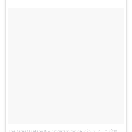
The Great Gatsbyさん(@gatsbymovie)がシェアした投稿
–
2