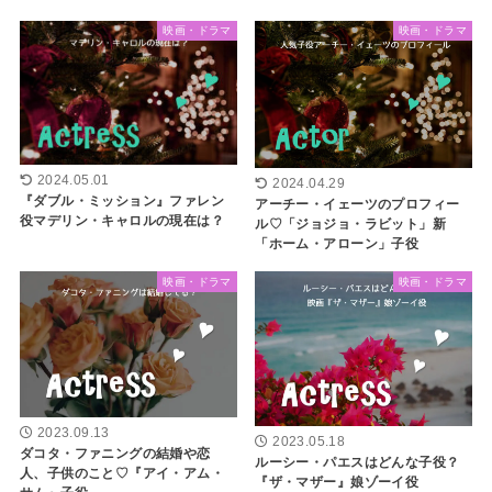
映画・ドラマ
映画・ドラマ
2024.05.01
2024.04.29
『ダブル・ミッション』ファレン
アーチー・イェーツのプロフィー
役マデリン・キャロルの現在は？
ル♡「ジョジョ・ラビット」新
「ホーム・アローン」子役
映画・ドラマ
映画・ドラマ
2023.09.13
2023.05.18
ダコタ・ファニングの結婚や恋
ルーシー・パエスはどんな子役？
人、子供のこと♡『アイ・アム・
『ザ・マザー』娘ゾーイ役