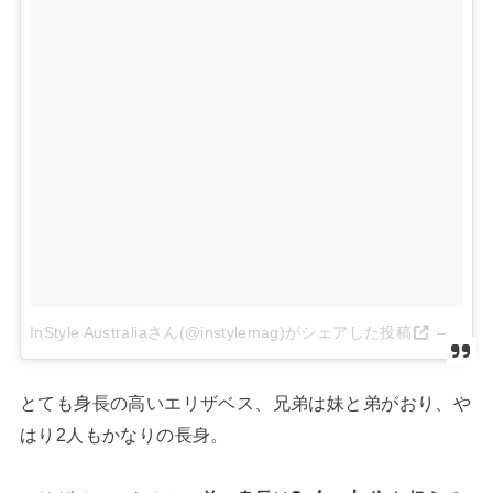
InStyle Australiaさん(@instylemag)がシェアした投稿
–
2017
とても身長の高いエリザベス、兄弟は妹と弟がおり、や
はり2人もかなりの長身。