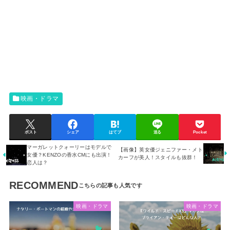
映画・ドラマ
ポスト
シェア
はてブ
送る
Pocket
マーガレットクォーリーはモデルで
【画像】英女優ジェニファー・メト
女優？KENZOの香水CMにも出演！
カーフが美人！スタイルも抜群！
恋人は？
RECOMMEND
映画・ドラマ
映画・ドラマ