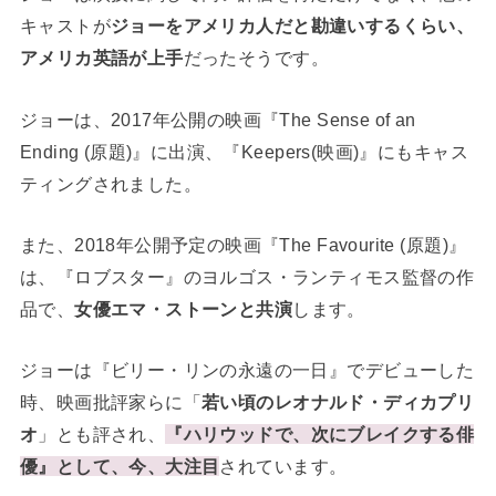
キャストが
ジョーをアメリカ人だと勘違いするくらい、
アメリカ英語が上手
だったそうです。
ジョーは、2017年公開の映画『The Sense of an
Ending (原題)』に出演、『Keepers(映画)』にもキャス
ティングされました。
また、2018年公開予定の映画『The Favourite (原題)』
は、『ロブスター』のヨルゴス・ランティモス監督の作
品で、
女優エマ・ストーンと共演
します。
ジョーは『ビリー・リンの永遠の一日』でデビューした
時、映画批評家らに「
若い頃のレオナルド・ディカプリ
オ
」とも評され、
『ハリウッドで、次にブレイクする俳
優』として、今、大注目
されています。