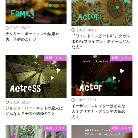
2022.06.23
2019.08.07
ナタリー・ポートマンの結婚や
『ワイルド・スピードX3』タカシ
夫、子供のこと♡
(DK)役ブライアン・ティーはどん
な人？
映画・ドラマ
映画・ドラマ
2023.07.21
2024.02.27
イーサン・スレイターはどんな
ジョシュ・ハートネットの恋人は
人？アリアナ・グランデの新恋
どんな人？子供や結婚のこと
人？
映画・ドラマ
映画・ドラマ