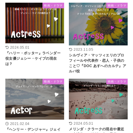
映画・ドラマ
映画・ドラマ
2024.05.01
2023.11.05
『ハリー・ポッター』ラベンダー
シルヴィア・マッツィエリのプロ
役女優ジェシー・ケイブの現在
フィールや代表作・恋人・子供の
は？
こと♡『DOC あすへのカルテ』ア
ルバ役
映画・ドラマ
映画・ドラマ
2024.05.01
2021.02.04
メリンダ・クラークの現在や最近
『ヘンリー・デンジャー』ジェイ