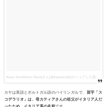
Kaya Scodelario-Davisさん(@kayascods)がシェアした投稿
カヤは英語とポルトガル語のバイリンガルで、
苗字「ス
コデラリオ」は、母カティアさんの祖父がイタリア人だ
ったため、イタリア系の名前
です。