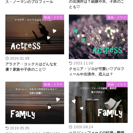
の出演作は？結婚や夫、子供のこ
ス・ノーマンのプロフィール
とも♡
映画・ドラマ
映画・ドラマ
2024.01.09
2023.11.08
アラクア・コックスはどんな女
クセニア・ソロが可愛い♡プロフ
優？家族や子供のこと♡
ィールや出演作、恋人は？
映画・ドラマ
映画・ドラマ
2020.08.24
2019.05.05
ハリソン・フォードの結婚・離婚