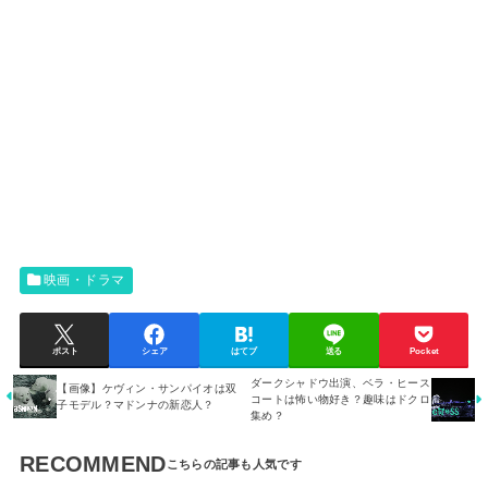
映画・ドラマ
ポスト
シェア
はてブ
送る
Pocket
ダークシャドウ出演、ベラ・ヒース
【画像】ケヴィン・サンパイオは双
コートは怖い物好き？趣味はドクロ
子モデル？マドンナの新恋人？
集め？
RECOMMEND