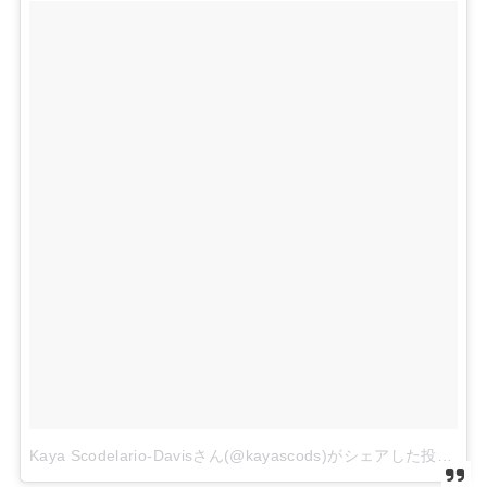
Kaya Scodelario-Davisさん(@kayascods)がシェアした投稿