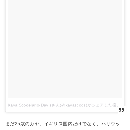
Kaya Scodelario-Davisさん(@kayascods)がシェアした投稿
まだ25歳のカヤ、イギリス国内だけでなく、ハリウッ