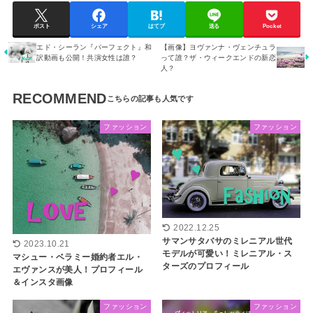
ポスト
シェア
はてブ
送る
Pocket
エド・シーラン『パーフェクト』和
【画像】ヨヴァンナ・ヴェンチュラ
訳動画も公開！共演女性は誰？
って誰？ザ・ウィークエンドの新恋
人？
RECOMMEND
ファッション
ファッション
2022.12.25
サマンサタバサのミレニアル世代
2023.10.21
モデルが可愛い！ミレニアル・ス
マシュー・ベラミー婚約者エル・
ターズのプロフィール
エヴァンスが美人！プロフィール
＆インスタ画像
ファッション
ファッション