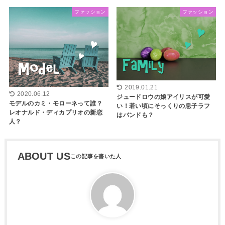
ファッション
ファッション
2019.01.21
2020.06.12
ジュードロウの娘アイリスが可愛
モデルのカミ・モローネって誰？
い！若い頃にそっくりの息子ラフ
レオナルド・ディカプリオの新恋
はバンドも？
人？
ABOUT US