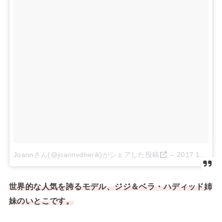
Joannさん(@joannvdherik)がシェアした投稿
–
2017 10月 4 11:58午前 PDT
世界的な人気を誇るモデル、ジジ＆ベラ・ハディッド姉
妹のいとこです。