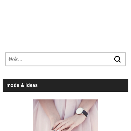
検
索:
mode & ideas