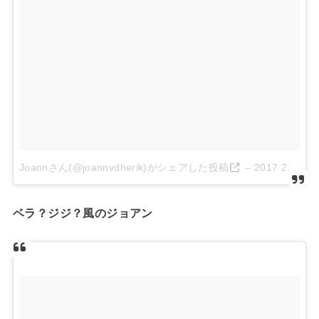
Joannさん(@joannvdherik)がシェアした投稿
–
2017 2月 13 8:04午前 PST
ベラ？ジジ？風のジョアン