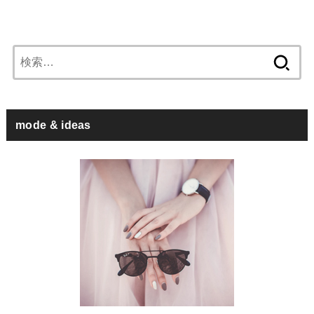
検
索:
mode & ideas