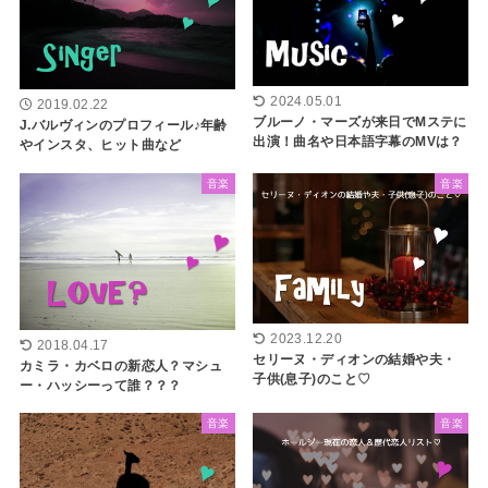
2024.05.01
2019.02.22
ブルーノ・マーズが来日でMステに
J.バルヴィンのプロフィール♪年齢
出演！曲名や日本語字幕のMVは？
やインスタ、ヒット曲など
音楽
音楽
2023.12.20
2018.04.17
セリーヌ・ディオンの結婚や夫・
カミラ・カベロの新恋人？マシュ
子供(息子)のこと♡
ー・ハッシーって誰？？？
音楽
音楽