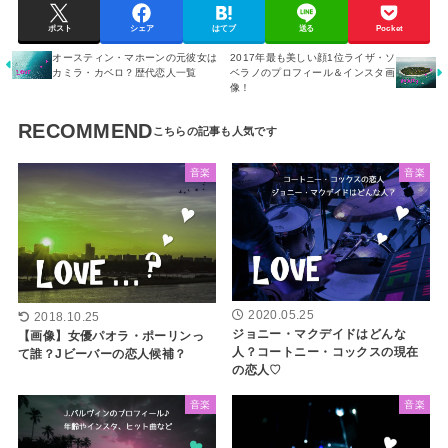
ポスト
シェア
はてブ
送る
Pocket
オースティン・マホーンの元彼女は
2017年最も美しい顔1位ライザ・ソ
カミラ・カベロ？歴代恋人一覧
ベラノのプロフィール＆インスタ画
像！
RECOMMEND
音楽
音楽
2020.05.25
2018.10.25
ジョニー・マクデイドはどんな
【画像】女優パオラ・ポーリンっ
人？コートニー・コックスの現在
て誰？Jビーバーの恋人候補？
の恋人♡
音楽
音楽