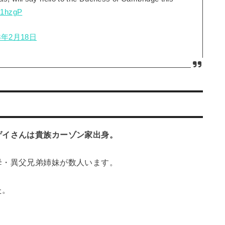
oi1hzgP
8年2月18日
ゲイさんは貴族カーゾン家出身。
母・異父兄弟姉妹が数人います。
た。