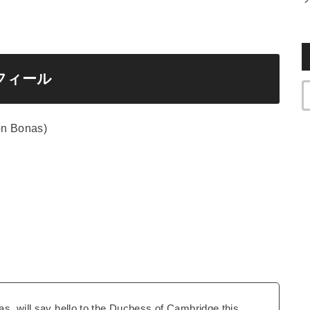
フィール
 Bonas)
s, will say hello to the Duchess of Cambridge this