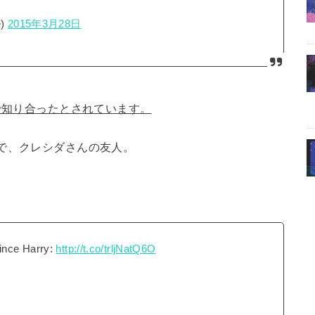
e)
2015年3月28日
で知り合ったとされています。
で、クレシダさんの友人。
rince Harry:
http://t.co/trljNatQ6O