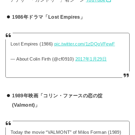
1986年ドラマ「Lost Empires」
Lost Empires (1986)
pic.twitter.com/1zDQoVFewF
— About Colin Firth (@cf0910)
2017年1月29日
1989年映画「コリン・ファースの恋の掟
(Valmont)」
Today the movie “VALMONT” of Milos Forman (1989)