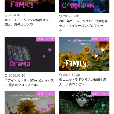
2024.01.02
2019.07.01
サラ・モーテンセンの結婚や夫・
2018年ゴールデングローブ賞司会
恋人、息子のこと♡
セス・マイヤーズのプロフィー
ル！
映画・ドラマ
映画・ドラマ
2023.10.30
2024.02.10
ダニエル・ラドクリフの結婚や恋
『アイ・カーリー(iCarly)』キャス
人、子供のこと♡
ト 現在のプロフィール♪
映画・ドラマ
映画・ドラマ