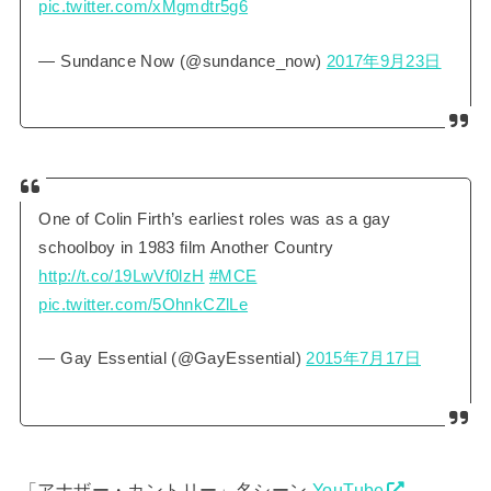
pic.twitter.com/xMgmdtr5g6
— Sundance Now (@sundance_now)
2017年9月23日
One of Colin Firth’s earliest roles was as a gay
schoolboy in 1983 film Another Country
http://t.co/19LwVf0lzH
#MCE
pic.twitter.com/5OhnkCZlLe
— Gay Essential (@GayEssential)
2015年7月17日
「アナザー・カントリー」名シーン
YouTube