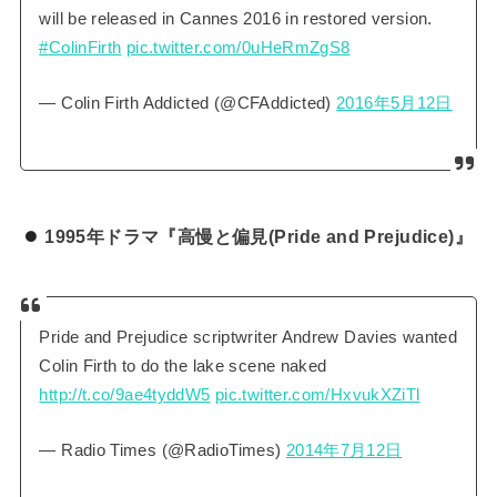
will be released in Cannes 2016 in restored version.
#ColinFirth
pic.twitter.com/0uHeRmZgS8
— Colin Firth Addicted (@CFAddicted)
2016年5月12日
1995年ドラマ『高慢と偏見(Pride and Prejudice)』
Pride and Prejudice scriptwriter Andrew Davies wanted
Colin Firth to do the lake scene naked
http://t.co/9ae4tyddW5
pic.twitter.com/HxvukXZiTl
— Radio Times (@RadioTimes)
2014年7月12日