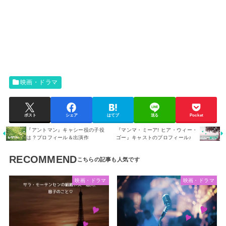
映画・ドラマ
ポスト
シェア
はてブ
送る
Pocket
『アントマン』キャシー役の子役
『マンマ・ミーア! ヒア・ウィー・
は？プロフィール＆出演作
ゴー』キャストのプロフィール♪
RECOMMEND
映画・ドラマ
映画・ドラマ