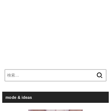
検
索:
mode & ideas