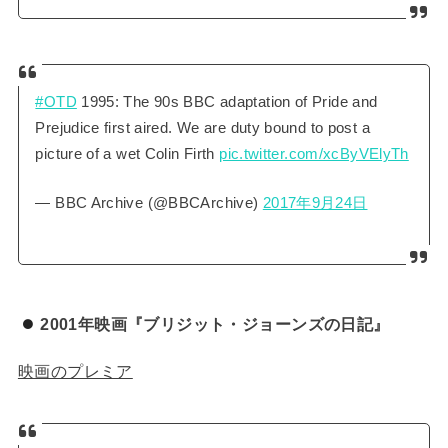
#OTD
1995: The 90s BBC adaptation of Pride and
Prejudice first aired. We are duty bound to post a
picture of a wet Colin Firth
pic.twitter.com/xcByVElyTh
— BBC Archive (@BBCArchive)
2017年9月24日
2001年映画『ブリジット・ジョーンズの日記』
映画のプレミア