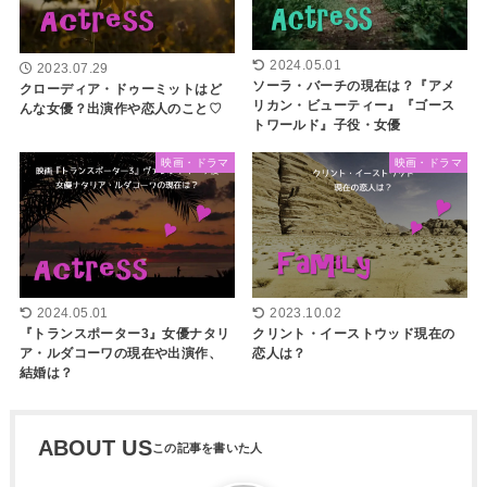
2024.05.01
2023.07.29
ソーラ・バーチの現在は？『アメ
クローディア・ドゥーミットはど
リカン・ビューティー』『ゴース
んな女優？出演作や恋人のこと♡
トワールド』子役・女優
映画・ドラマ
映画・ドラマ
2023.10.02
2024.05.01
クリント・イーストウッド現在の
『トランスポーター3』女優ナタリ
恋人は？
ア・ルダコーワの現在や出演作、
結婚は？
ABOUT US