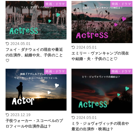
映画・ドラマ
映画・ドラマ
2024.05.01
2024.05.01
フェイ・ダナウェイの現在や最近
エミリー・ヴァンキャンプの現在
の出演作、結婚や夫、子供のこと
や結婚・夫・子供のこと♡
♡
映画・ドラマ
映画・ドラマ
2023.12.19
2024.05.01
子役ウォーカー・スコーベルのプ
ミラ・ジョヴォヴィッチの現在や
ロフィールや出演作品は？
最近の出演作・映画は？