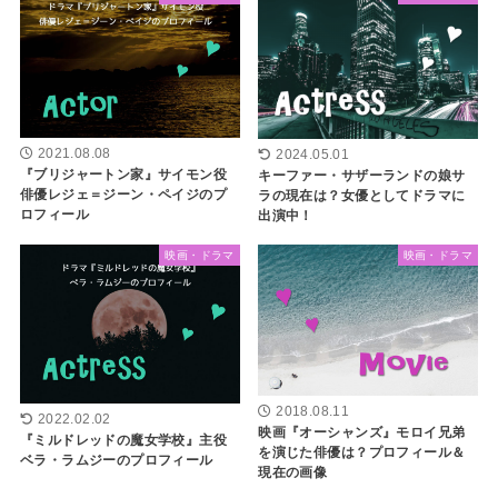
2021.08.08
2024.05.01
『ブリジャートン家』サイモン役
キーファー・サザーランドの娘サ
俳優レジェ＝ジーン・ペイジのプ
ラの現在は？女優としてドラマに
ロフィール
出演中！
映画・ドラマ
映画・ドラマ
2018.08.11
2022.02.02
映画『オーシャンズ』モロイ兄弟
『ミルドレッドの魔女学校』主役
を演じた俳優は？プロフィール＆
ベラ・ラムジーのプロフィール
現在の画像