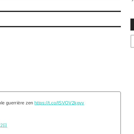
able guerrière zen
https://t.co/ISVOV2kgvv
12日