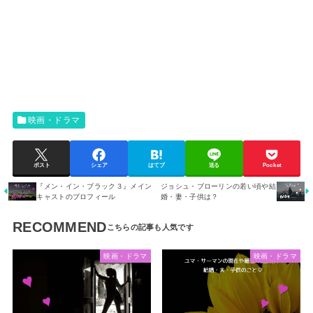
映画・ドラマ
ポスト
シェア
はてブ
送る
Pocket
『メン・イン・ブラック３』メイン
ジョシュ・ブローリンの若い頃や結
キャストのプロフィール
婚・妻・子供は？
RECOMMEND
映画・ドラマ
映画・ドラマ