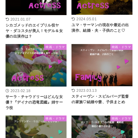
2024.05.01
2021.01.07
ユマ・サーマンの現在や最近の出
シカゴメッドのエイプリル役ヤ
演作、結婚・夫・子供のこと♡
ヤ・ダコスタが美人！モデル＆女
優の出演作は？
映画・ドラマ
映画・ドラマ
2023.03.13
2023.02.18
スティーヴン・スピルバーグ監督
サーラ・チャウドリーはどんな女
の家族♡結婚や妻、子供まとめ
優？『デイナの恐竜図鑑』姉サー
ラ役
映画・ドラマ
映画・ドラマ