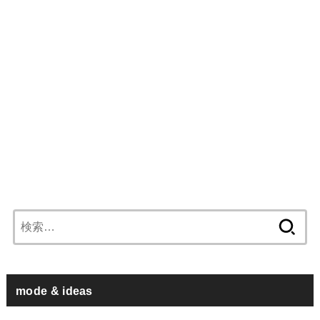
検
索:
mode & ideas