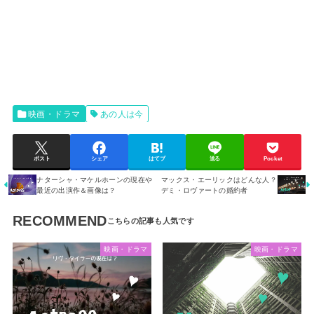
映画・ドラマ
あの人は今
ポスト
シェア
はてブ
送る
Pocket
ナターシャ・マケルホーンの現在や
マックス・エーリックはどんな人？
最近の出演作＆画像は？
デミ・ロヴァートの婚約者
RECOMMEND
映画・ドラマ
映画・ドラマ