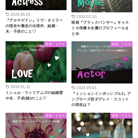
2024.05.01
2024.02.10
『アルマゲドン』リヴ・タイラー
映画『ブラックパンサー』キャス
の現在や最近の出演作、結婚・
ト☆俳優＆女優のプロフィールま
夫・子供のこと♡
とめ
映画・ドラマ
映画・ドラマ
2024.01.31
2024.05.01
ミシェル・ウィリアムズの結婚歴
『ミッションインポッシブル2』ア
や夫、子供(娘)のこと♡
ンブローズ役ダグレイ・スコット
の現在は？
映画・ドラマ
映画・ドラマ