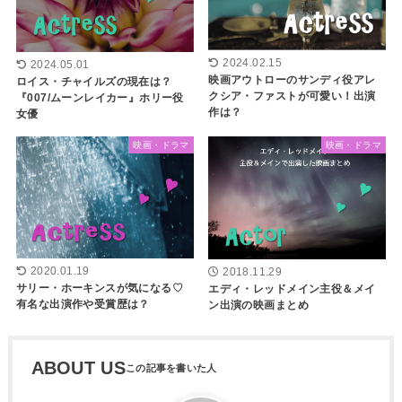
2024.02.15
2024.05.01
映画アウトローのサンディ役アレ
ロイス・チャイルズの現在は？
クシア・ファストが可愛い！出演
『007/ムーンレイカー』ホリー役
作は？
女優
映画・ドラマ
映画・ドラマ
2020.01.19
2018.11.29
サリー・ホーキンスが気になる♡
エディ・レッドメイン主役＆メイ
有名な出演作や受賞歴は？
ン出演の映画まとめ
ABOUT US