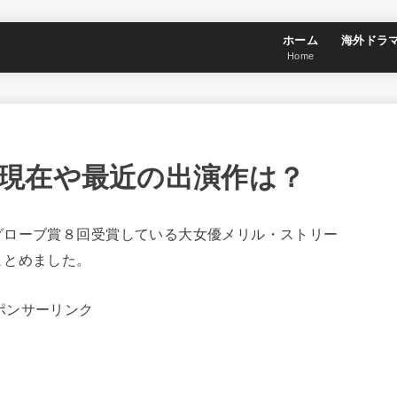
ホーム
海外ドラ
Home
現在や最近の出演作は？
グローブ賞８回受賞している大女優メリル・ストリー
まとめました。
ポンサーリンク