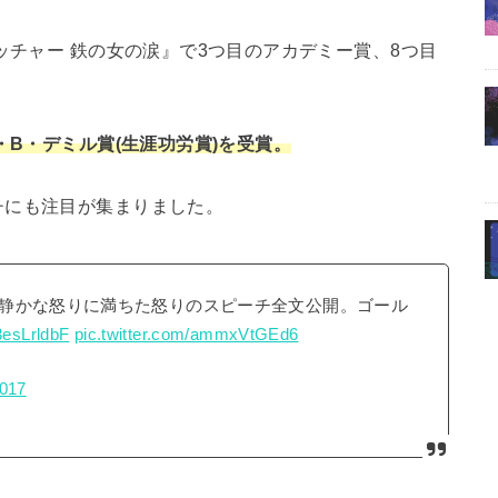
ッチャー 鉄の女の涙』で3つ目のアカデミー賞、8つ目
・B・デミル賞(生涯功労賞)を受賞。
チにも注目が集まりました。
静かな怒りに満ちた怒りのスピーチ全文公開。ゴール
U3esLrldbF
pic.twitter.com/ammxVtGEd6
2017