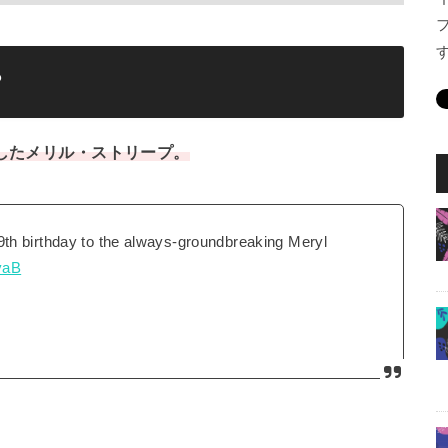
？
演したメリル・ストリープ。
th birthday to the always-groundbreaking Meryl
yaB