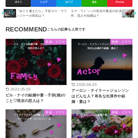
ポスト
シェア
はてブ
送る
Pocket
『めぐり逢えたら』子役ロス・マリ
エマ・ワトソンの現在や最近の出演
ンジャーの現在は？
作、恋人や結婚は？
RECOMMEND
映画・ドラマ
映画・ドラマ
2020.06.20
2023.05.03
アーロン・テイラー＝ジョンソン
ビル・ナイの結婚や妻・子供(娘)の
はどんな人？有名な出演作や結
こと♡現在の恋人は？
婚・妻は？
映画・ドラマ
映画・ドラマ