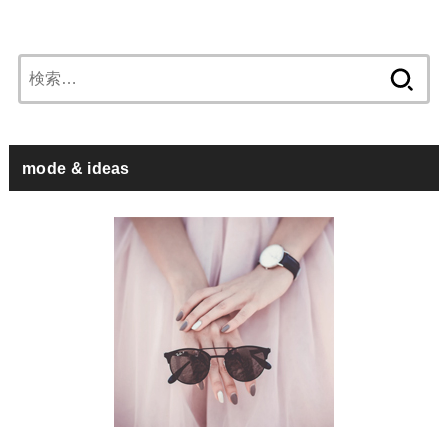
検
索:
mode & ideas