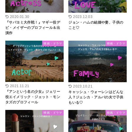
2023.12.03
2020.01.30
ジョン・ハムの結婚や妻、子供の
『サバヨミ大作戦！』マギー役デ
こと♡
ビ・メイザーのプロフィール＆出
演作
映画・ドラマ
映画・ドラマ
2021.11.21
2023.10.21
『アンという名の少女』ジェリー
キャッシュ・ウォーレンはどんな
役エイメリック・ジェット・モン
人？ジェシカ・アルバの夫で子供
タズのプロフィール
もいる♡
映画・ドラマ
映画・ドラマ