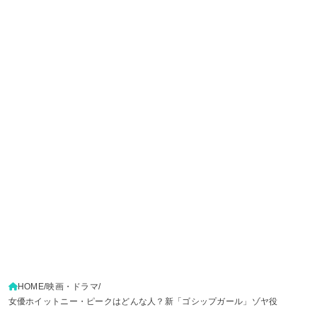
HOME
映画・ドラマ
女優ホイットニー・ピークはどんな人？新「ゴシップガール」ゾヤ役