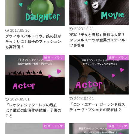
2023.10.21
2017.05.20
実写『美女と野獣』撮影は大変？
グウィネスパルトロウ、娘の顔が
マッスルスーツや金属のスティル
そっくりに！息子のファッション
ツを着用
も高評価？
映画・ドラマ
映画・ドラマ
2024.05.01
2024.05.01
『コン・エアー』ガーランド役ス
『レオン』ジャン・レノの現在
ティーヴ・ブシェミの現在は？
は？最近の出演作や結婚・子供の
こと
映画・ドラマ
映画・ドラマ