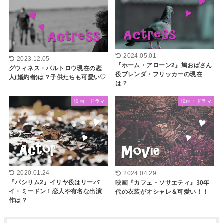
2024.05.01
2023.12.05
『ホーム・アローン2』鳩おばさん
グウィネス・パルトロウ現在の恋
役ブレンダ・フリッカーの現在
人(婚約者)は？子供たちも可愛い♡
は？
映画・ドラマ
映画・ドラマ
2020.01.24
2024.04.29
『パシリム2』イリヤ役はリーバ
映画『カフェ・ソサエティ』30年
イ・ミードン！恋人や有名な出演
代の衣装がオシャレ＆可愛い！！
作は？