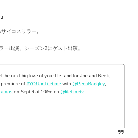
ー』
るサイコスリラー。
ラー出演、シーズン2にゲスト出演。
the next big love of your life, and for Joe and Beck,
e premiere of
#YOUonLifetime
with
@PennBadgley
,
tamos
on Sept 9 at 10/9c on
@lifetimetv
.
l