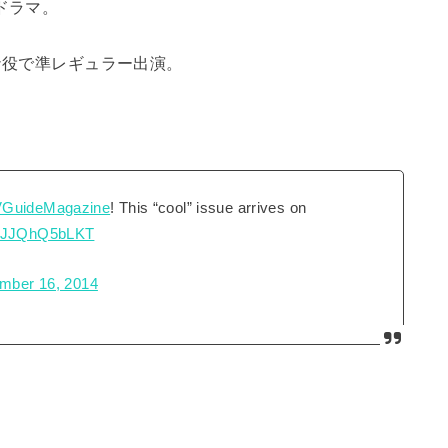
ドラマ。
ナ役で準レギュラー出演。
。
GuideMagazine
! This “cool” issue arrives on
om/JJQhQ5bLKT
mber 16, 2014