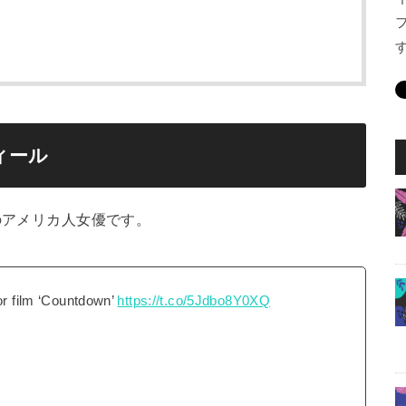
ィール
のアメリカ人女優です。
or film ‘Countdown’
https://t.co/5Jdbo8Y0XQ