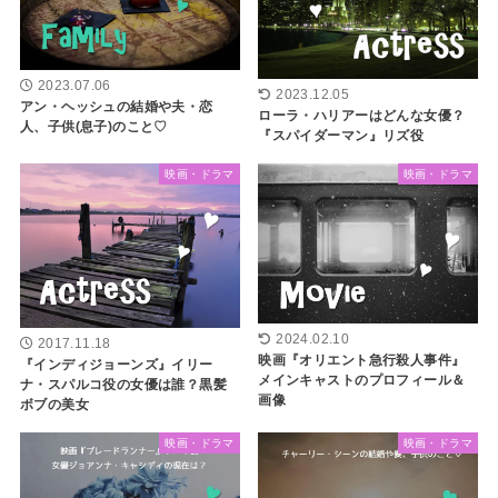
2023.07.06
2023.12.05
アン・ヘッシュの結婚や夫・恋
ローラ・ハリアーはどんな女優？
人、子供(息子)のこと♡
『スパイダーマン』リズ役
映画・ドラマ
映画・ドラマ
2024.02.10
2017.11.18
映画『オリエント急行殺人事件』
『インディジョーンズ』イリー
メインキャストのプロフィール＆
ナ・スパルコ役の女優は誰？黒髪
画像
ボブの美女
映画・ドラマ
映画・ドラマ