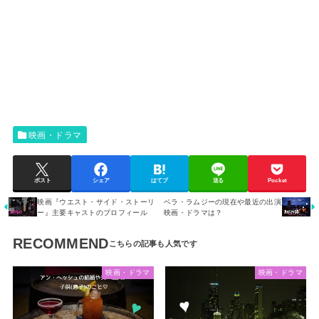
映画・ドラマ
ポスト
シェア
はてブ
送る
Pocket
映画『ウエスト・サイド・ストーリ
ベラ・ラムジーの現在や最近の出演
ー』主要キャストのプロフィール
映画・ドラマは？
RECOMMEND
映画・ドラマ
映画・ドラマ