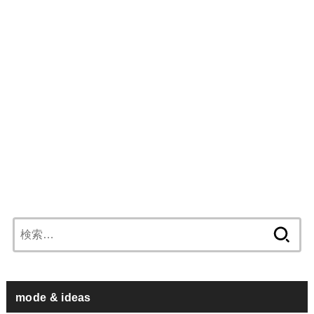
検
索:
mode & ideas