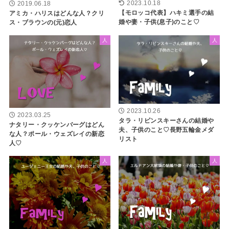
2023.10.18
2019.06.18
【モロッコ代表】ハキミ選手の結
アミカ・ハリスはどんな人？クリ
婚や妻・子供(息子)のこと♡
ス・ブラウンの(元)恋人
人
人
2023.10.26
2023.03.25
タラ・リピンスキーさんの結婚や
ナタリー・クッケンバーグはどん
夫、子供のこと♡長野五輪金メダ
な人？ポール・ウェズレイの新恋
リスト
人♡
人
人