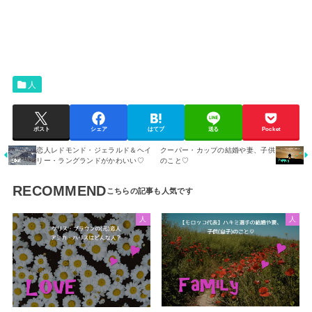
人
ポスト
シェア
はてブ
送る
Pocket
恋人レドモンド・ジェラルド＆ヘイ
クーパー・カップの結婚や妻、子供
リー・ラングランドがかわいい♡
のこと♡
RECOMMEND
人
人