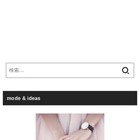
検
索:
mode & ideas