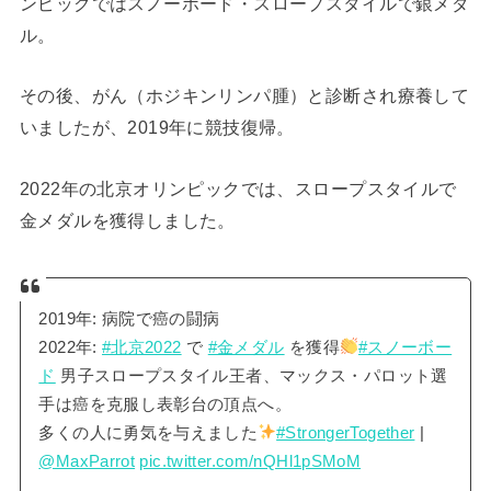
ンピックではスノーボード・スロープスタイルで銀メダ
ル。
その後、がん（ホジキンリンパ腫）と診断され療養して
いましたが、2019年に競技復帰。
2022年の北京オリンピックでは、スロープスタイルで
金メダルを獲得しました。
2019年: 病院で癌の闘病
2022年:
#北京2022
で
#金メダル
を獲得
#スノーボー
ド
男子スロープスタイル王者、マックス・パロット選
手は癌を克服し表彰台の頂点へ。
多くの人に勇気を与えました
#StrongerTogether
|
@MaxParrot
pic.twitter.com/nQHl1pSMoM