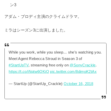
ン3
アダム・ブロディ主演のクライムドラマ。
ミラはシーズン3に出演しました。
While you work, while you sleep… she’s watching you.
Meet Agent Rebecca Stroud in Season 3 of
#StartUpTV
, streaming free only on
@SonyCrackle
.
https://t.co/iNqtw6OKiO
pic.twitter.com/8dimpK2tAx
— StartUp (@StartUp_Crackle)
October 16, 2018