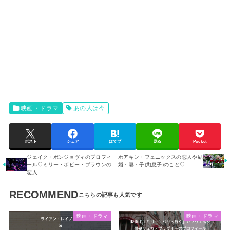
映画・ドラマ
あの人は今
ポスト
シェア
はてブ
送る
Pocket
ジェイク・ボンジョヴィのプロフィ
ホアキン・フェニックスの恋人や結
ール♡ミリー・ボビー・ブラウンの
婚・妻・子供(息子)のこと♡
恋人
RECOMMEND
映画・ドラマ
映画・ドラマ