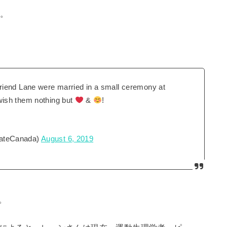
約。
riend Lane were married in a small ceremony at
wish them nothing but
&
!
kateCanada)
August 6, 2019
。