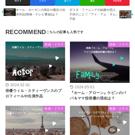
ポスト
シェア
はてブ
送る
Pocket
ポール・ホーガンの現在や最近の出
ダコタ・ファニングの結婚や恋人、
演作品(映画・テレビ番組)は？
子供のこと♡『アイ・アム・サム』
子役
RECOMMEND
映画・ドラマ
映画・ドラマ
2024.02.02
2024.05.01
俳優ウィル・スティーヴンスのプ
『ホーム・アローン』ケビンのパ
ロフィールや出演作品
パ＆ママ役俳優の現在は？
映画・ドラマ
映画・ドラマ