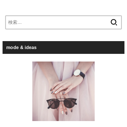
検
索:
mode & ideas