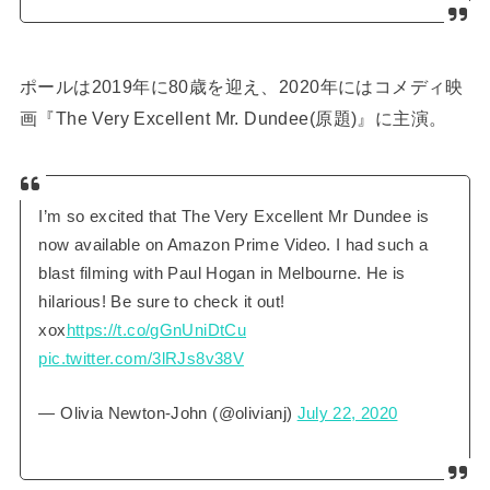
ポールは2019年に80歳を迎え、2020年にはコメディ映
画『The Very Excellent Mr. Dundee(原題)』に主演。
I’m so excited that The Very Excellent Mr Dundee is
now available on Amazon Prime Video. I had such a
blast filming with Paul Hogan in Melbourne. He is
hilarious! Be sure to check it out!
xox
https://t.co/gGnUniDtCu
pic.twitter.com/3lRJs8v38V
— Olivia Newton-John (@olivianj)
July 22, 2020