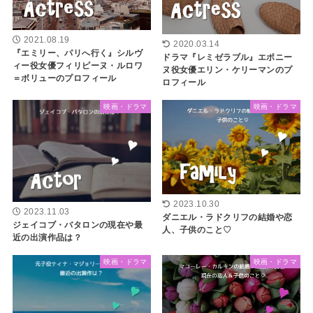
2021.08.19
2020.03.14
『エミリー、パリへ行く』シルヴ
ドラマ『レミゼラブル』エポニー
ィー役女優フィリピーヌ・ルロワ
ヌ役女優エリン・ケリーマンのプ
＝ボリューのプロフィール
ロフィール
映画・ドラマ
映画・ドラマ
2023.10.30
2023.11.03
ダニエル・ラドクリフの結婚や恋
ジェイコブ・バタロンの現在や最
人、子供のこと♡
近の出演作品は？
映画・ドラマ
映画・ドラマ