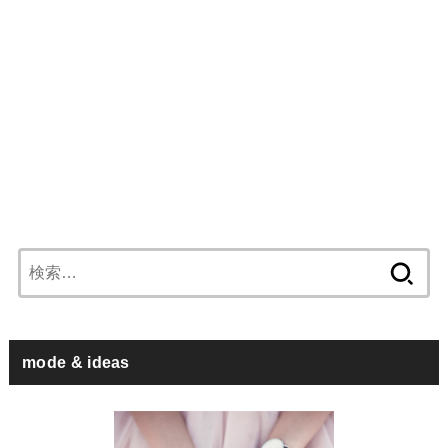
検
索:
mode & ideas