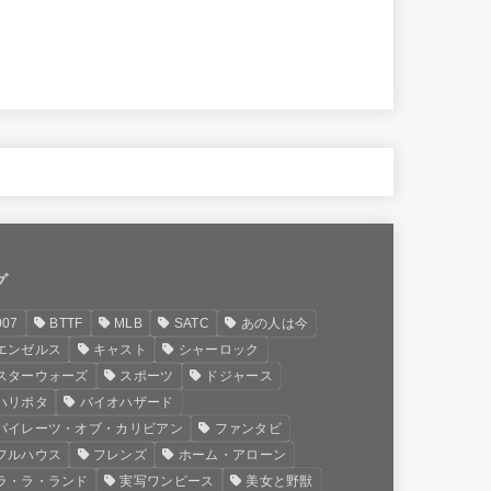
グ
007
BTTF
MLB
SATC
あの人は今
エンゼルス
キャスト
シャーロック
スターウォーズ
スポーツ
ドジャース
ハリポタ
バイオハザード
パイレーツ・オブ・カリビアン
ファンタビ
フルハウス
フレンズ
ホーム・アローン
ラ・ラ・ランド
実写ワンピース
美女と野獣