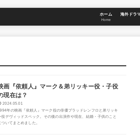
ホーム
海外ドラ
Home
映画『依頼人』マーク＆弟リッキー役・子役
の現在は？
2024.05.01
1994年の映画『依頼人』マーク役の俳優ブラッドレンフロと弟リッキ
ー役デヴィッドスペック。その後の出演作や現在、結婚・子供のこと
についてまとめました。