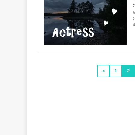
＜
1
2