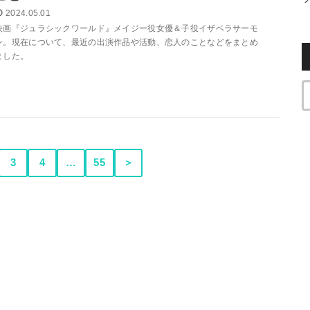
2024.05.01
映画『ジュラシックワールド』メイジー役女優＆子役イザベラサーモ
ン。現在について、最近の出演作品や活動、恋人のことなどをまとめ
ました。
3
4
…
55
＞