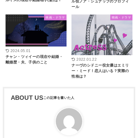
ルイスの現在や結婚相手(妻)は？
ル役ノア・シュナップのプロフィ
ール
映画・ドラマ
映画・ドラマ
2024.05.01
チャン・ツィイーの現在や結婚・
2022.01.22
離婚歴・夫、子供のこと
ナーヴのシドニー役女優はエミリ
ー・ミード！恋人はいる？実際の
性格は？
ABOUT US