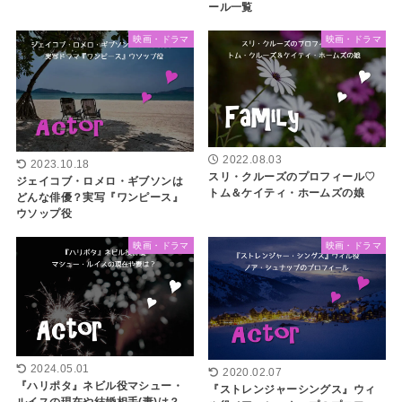
ール一覧
映画・ドラマ
映画・ドラマ
2022.08.03
2023.10.18
スリ・クルーズのプロフィール♡
ジェイコブ・ロメロ・ギブソンは
トム＆ケイティ・ホームズの娘
どんな俳優？実写『ワンピース』
ウソップ役
映画・ドラマ
映画・ドラマ
2024.05.01
2020.02.07
『ハリポタ』ネビル役マシュー・
『ストレンジャーシングス』ウィ