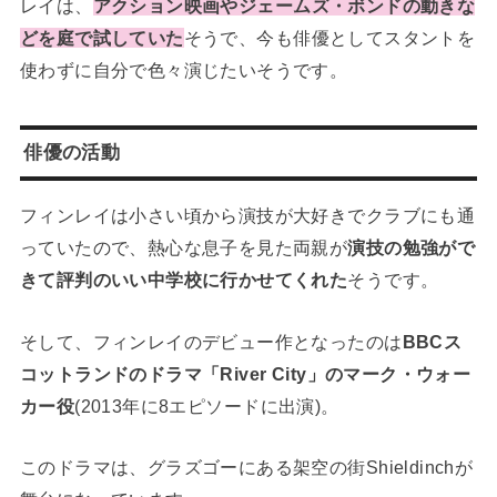
レイは、
アクション映画やジェームズ・ボンドの動きな
どを庭で試していた
そうで、今も俳優としてスタントを
使わずに自分で色々演じたいそうです。
俳優の活動
フィンレイは小さい頃から演技が大好きでクラブにも通
っていたので、熱心な息子を見た両親が
演技の勉強がで
きて評判のいい中学校に行かせてくれた
そうです。
そして、フィンレイのデビュー作となったのは
BBCス
コットランドのドラマ「River City」のマーク・ウォー
カー役
(2013年に8エピソードに出演)。
このドラマは、グラズゴーにある架空の街Shieldinchが