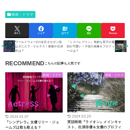
映画・ドラマ
ポスト
シェア
はてブ
送る
Pocket
ワールドウォーZの女兵士セガン役
『ミスペレグリン』奇妙な双子の素
はダニエラ・ケルテス！家族や出演
顔が可愛い！子役の画像＆プロフィ
作は？
ールは？
RECOMMEND
映画・ドラマ
映画・ドラマ
2024.02.20
2024.01.07
実話映画『ライオン』メインキャ
『シンデレラ』女優リリー・ジェ
スト、出演俳優＆女優のプロフィ
ームズは歌も歌える？