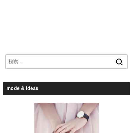
検
索:
mode & ideas