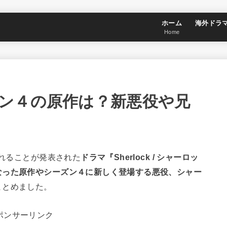
ホーム
海外ドラ
Home
ン４の原作は？新悪役や兄
されることが発表された
ドラマ『Sherlock / シャーロッ
なった原作やシーズン４に新しく登場する悪役、シャー
まとめました。
ポンサーリンク