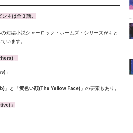
シーズン４は全３話。
ルの短編小説シャーロック・ホームズ・シリーズがもと
れています。
hers)」
s)
」
b)
」と「
黄色い顔(The Yellow Face)
」の要素もあり。
ive)」