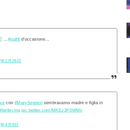
7
…
#outfit
d’occasione…
7年2月26日
ve
con
#MarySegneri
sembravamo madre e figlia in
#bellecmq
pic.twitter.com/MKEz3P3WMn
17年4月9日