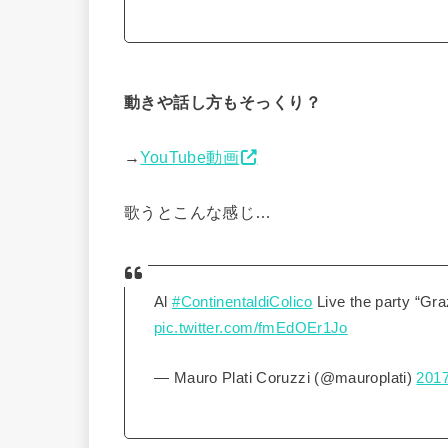
動きや話し方もそっくり？
→
YouTube動画
歌うとこんな感じ…
Al
#ContinentaldiColico
Live the party “Gr
pic.twitter.com/fmEdOEr1Jo
— Mauro Plati Coruzzi (@mauroplati)
201