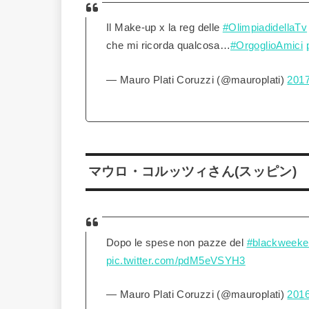
Il Make-up x la reg delle
#OlimpiadidellaTv
che mi ricorda qualcosa…
#OrgoglioAmici
— Mauro Plati Coruzzi (@mauroplati)
201
マウロ・コルッツィさん(スッピン)
Dopo le spese non pazze del
#blackweeke
pic.twitter.com/pdM5eVSYH3
— Mauro Plati Coruzzi (@mauroplati)
201