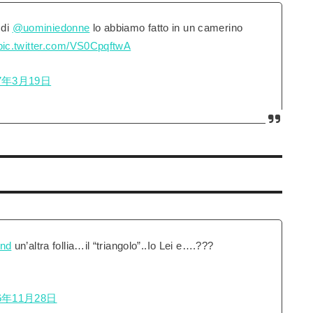
di
@uominiedonne
lo abbiamo fatto in un camerino
pic.twitter.com/VS0CpqftwA
7年3月19日
nd
un’altra follia…il “triangolo”..Io Lei e….???
6年11月28日