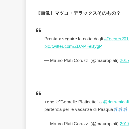
【画像】マツコ・デラックスそのもの？
Pronta x seguire la notte degli
#Oscars201
pic.twitter.com/ZDAPFeBygP
— Mauro Plati Coruzzi (@mauroplati)
201
+che le”Gemelle Platinette” a
@domenicali
partenza per le vacanze di Pasqua
— Mauro Plati Coruzzi (@mauroplati)
20