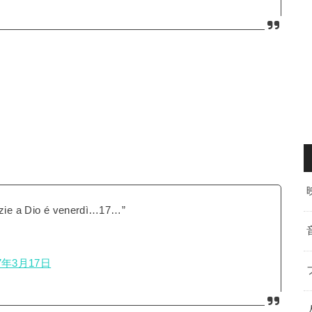
azie a Dio é venerdì…17…”
7年3月17日