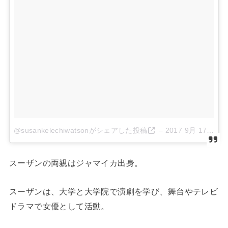
@susankelechiwatsonがシェアした投稿
–
2017 9月 17 5:02午後 PDT
スーザンの両親はジャマイカ出身。
スーザンは、大学と大学院で演劇を学び、舞台やテレビ
ドラマで女優として活動。