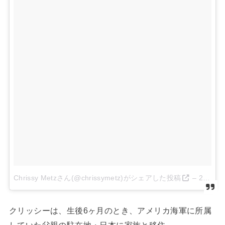
Chrissy Metzさん(@chrissymetz)がシェアした投稿
–
2017 7月 25 2:13午前 PDT
クリッシーは、生後6ヶ月のとき、アメリカ海軍に所属
していた父親の駐在地・日本に家族と移住。