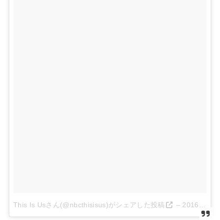
This Is Usさん(@nbcthisisus)がシェアした投稿
–
2016 10月 6 9:13午前 PDT