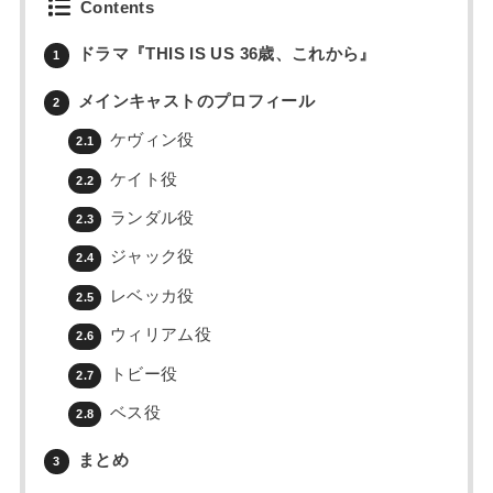
Contents
ドラマ『THIS IS US 36歳、これから』
1
メインキャストのプロフィール
2
ケヴィン役
2.1
ケイト役
2.2
ランダル役
2.3
ジャック役
2.4
レベッカ役
2.5
ウィリアム役
2.6
トビー役
2.7
ベス役
2.8
まとめ
3