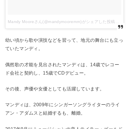
Mandy Mooreさん(@mandymooremm)がシェアした投稿
–
2
幼い頃から歌や演技などを習って、地元の舞台にも立っ
ていたマンディ。
偶然歌の才能を見出されたマンディは、14歳でレコー
ド会社と契約し、15歳でCDデビュー。
その後、声優や女優としても活躍しています。
マンディは、2009年にシンガーソングライターのライ
アン・アダムスと結婚するも、離婚。
2017年9月にミュージシャンの恋人テイラー・ゴールド