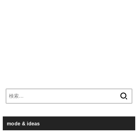
検
索:
mode & ideas