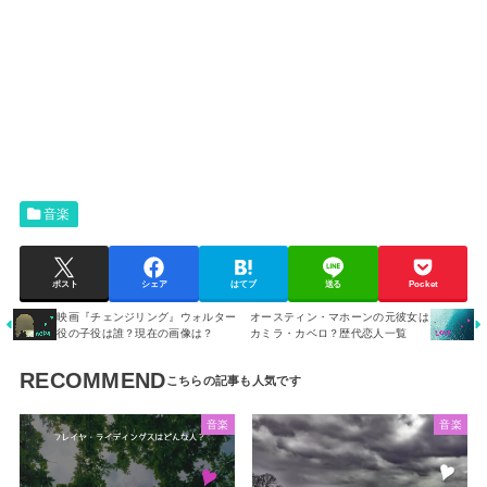
音楽
ポスト
シェア
はてブ
送る
Pocket
映画『チェンジリング』ウォルター
オースティン・マホーンの元彼女は
役の子役は誰？現在の画像は？
カミラ・カベロ？歴代恋人一覧
RECOMMEND
音楽
音楽