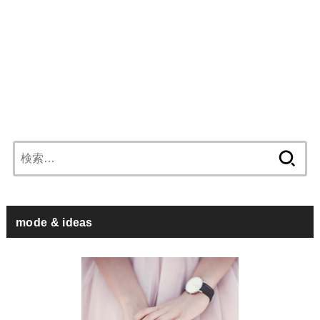
検
索:
mode & ideas