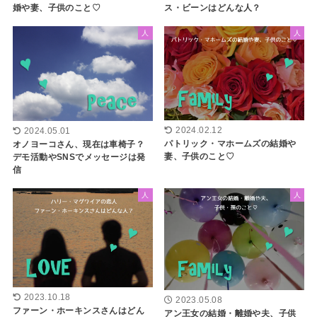
ス・ビーンはどんな人？
婚や妻、子供のこと♡
人
人
2024.02.12
2024.05.01
パトリック・マホームズの結婚や
オノヨーコさん、現在は車椅子？
妻、子供のこと♡
デモ活動やSNSでメッセージは発
信
人
人
2023.10.18
2023.05.08
ファーン・ホーキンスさんはどん
アン王女の結婚・離婚や夫、子供