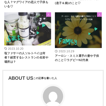
な人？マグワイアの恋人で子供も
(息子＆娘)のこと♡
いる♡
人
人
2023.10.20
2023.10.29
塩ファサーの人ソルトベイは何
アーロン・スミス選手の妻や子供
者？経営するレストランの名前や
のこと♡ラグビーNZ代表
場所は？
ABOUT US