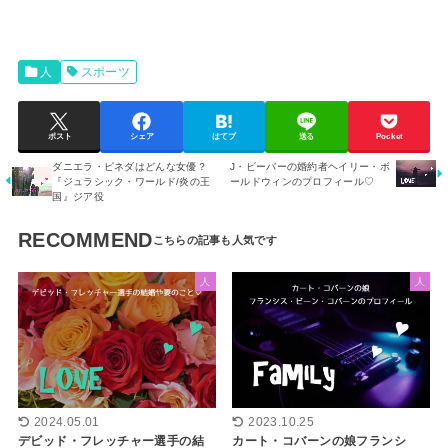
人
スポーツ
ポスト
シェア
はてブ
送る
Pocket
ダニエラ・ピネダはどんな女優？
J・ビーバーの婚約者ヘイリー・ボ
『ジュラシック・ワールド/炎の王
ールドウィンのプロフィール♡
国』ジア役
RECOMMEND
人
人
2023.10.25
2024.05.01
カート・コバーンの娘フランシ
デビッド・フレッチャー選手の結