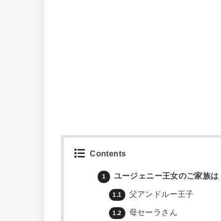
Contents
ユージェニー王女のご家族は
1
父アンドルー王子
1.1
母セーラさん
1.2