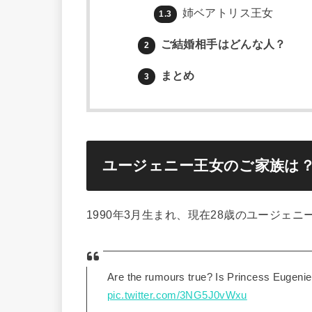
姉ベアトリス王女
1.3
ご結婚相手はどんな人？
2
まとめ
3
ユージェニー王女のご家族は
1990年3月生まれ、現在28歳のユージェニー王女(Pri
Are the rumours true? Is Princess Euge
pic.twitter.com/3NG5J0vWxu