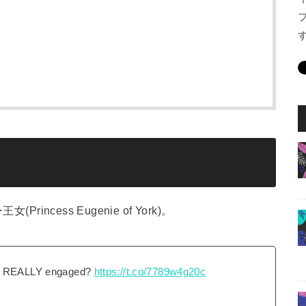
？
ncess Eugenie of York)。
nie REALLY engaged?
https://t.co/7789w4g20c