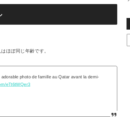
ル
2人はほぼ同じ年齢です。
adorable photo de famille au Qatar avant la demi-
.com/eTt6tWQer3