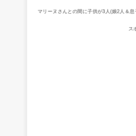
マリーヌさんとの間に子供が3人(娘2人＆息
ス