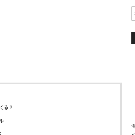
てる？
ル
♡