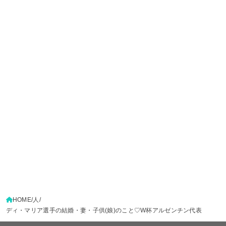
HOME
人
ディ・マリア選手の結婚・妻・子供(娘)のこと♡W杯アルゼンチン代表