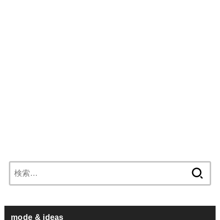
検
索:
mode & ideas