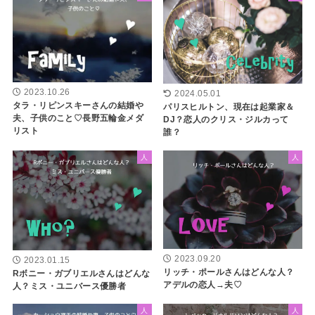
2023.10.26
2024.05.01
タラ・リピンスキーさんの結婚や
パリスヒルトン、現在は起業家＆
夫、子供のこと♡長野五輪金メダ
DJ？恋人のクリス・ジルカって
リスト
誰？
人
人
2023.09.20
2023.01.15
リッチ・ポールさんはどんな人？
Rボニー・ガブリエルさんはどんな
アデルの恋人→夫♡
人？ミス・ユニバース優勝者
人
人