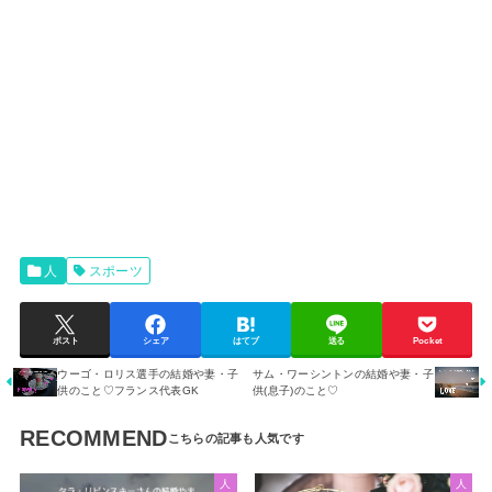
人
スポーツ
ポスト
シェア
はてブ
送る
Pocket
ウーゴ・ロリス選手の結婚や妻・子
サム・ワーシントンの結婚や妻・子
供のこと♡フランス代表GK
供(息子)のこと♡
RECOMMEND
人
人