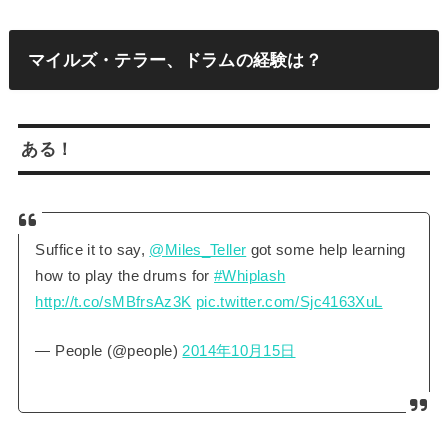
マイルズ・テラー、ドラムの経験は？
ある！
Suffice it to say,
@Miles_Teller
got some help learning
how to play the drums for
#Whiplash
http://t.co/sMBfrsAz3K
pic.twitter.com/Sjc4163XuL
— People (@people)
2014年10月15日