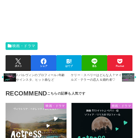
映画・ドラマ
ポスト
シェア
はてブ
送る
Pocket
J.バルヴィンのプロフィール♪年齢
ケリー・スペリーはどんな人？マイ
やインスタ、ヒット曲など
ルズ・テラーの恋人＆婚約者♡
RECOMMEND
映画・ドラマ
映画・ドラマ