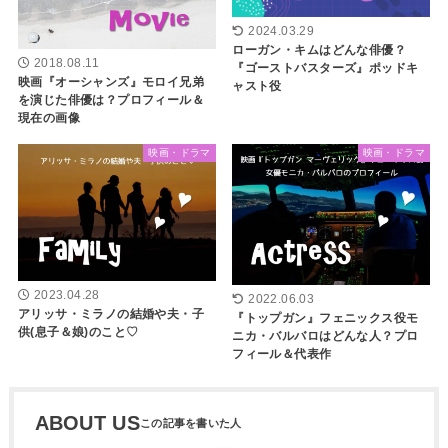
2024.03.29
ローガン・キムはどんな俳優？
2018.08.11
『ゴーストバスターズ』ポッドキ
映画『オーシャンズ』モロイ兄弟
ャスト役
を演じた俳優は？プロフィール＆
現在の画像
映画・ドラマ
映画・ドラマ
2023.04.28
2022.06.03
アリッサ・ミラノの結婚や夫・子
『トップガン』フェニックス役モ
供(息子＆娘)のこと♡
ニカ・バルバロはどんな人？プロ
フィール＆代表作
ABOUT US