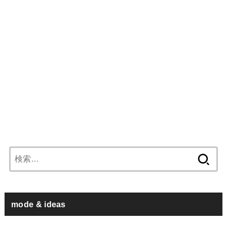
検
索:
mode & ideas