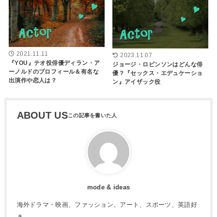
2021.11.11
2023.11.07
『YOU』テオ役俳優ディラン・ア
ジョージ・ロビンソンはどんな俳
ーノルドのプロフィール＆有名な
優？『セックス・エデュケーショ
出演作や恋人は？
ン』アイザック役
ABOUT US
mode & ideas
海外ドラマ・映画、ファッション、アート、スポーツ、英語好
き。