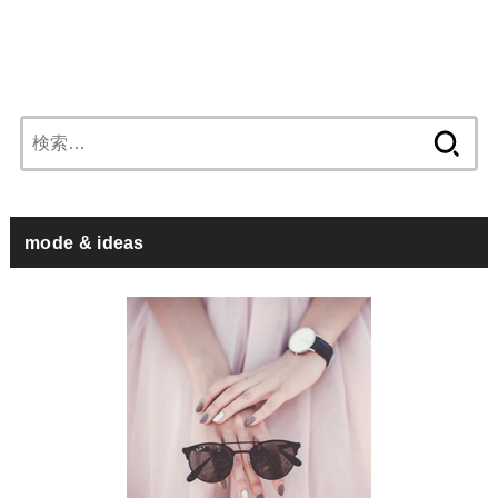
検
索:
mode & ideas