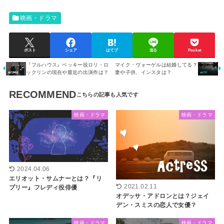
映画・ドラマ
ポスト
シェア
はてブ
送る
Pocket
『フルハウス』ベッキー役ロリ・ロ
マイク・ヴォーゲルは結婚してる？
ックリンの現在や最近の出演作は？
妻や子供、インスタは？
RECOMMEND
映画・ドラマ
映画・ドラマ
2024.04.06
エリオット・サムナーとは？『リ
2021.02.11
プリー』フレディ役俳優
オデッサ・アドロンとは？ジェイ
デン・スミスの恋人で女優？
映画・ドラマ
映画・ドラマ