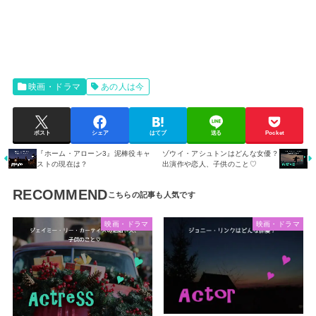
映画・ドラマ
あの人は今
ポスト
シェア
はてブ
送る
Pocket
『ホーム・アローン3』泥棒役キャ
ゾウイ・アシュトンはどんな女優？
ストの現在は？
出演作や恋人、子供のこと♡
RECOMMEND
映画・ドラマ
映画・ドラマ