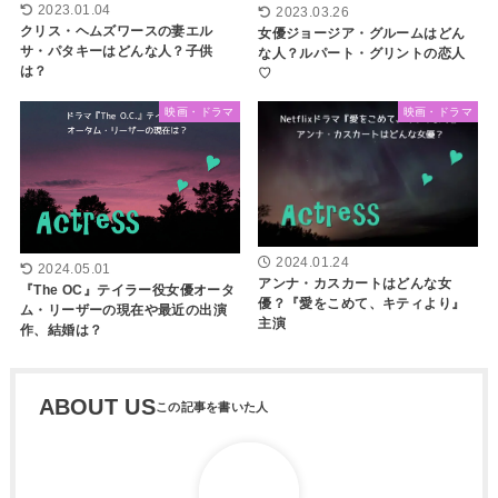
2023.01.04
2023.03.26
クリス・ヘムズワースの妻エル
女優ジョージア・グルームはどん
サ・パタキーはどんな人？子供
な人？ルパート・グリントの恋人
は？
♡
映画・ドラマ
映画・ドラマ
2024.01.24
2024.05.01
アンナ・カスカートはどんな女
『The OC』テイラー役女優オータ
優？『愛をこめて、キティより』
ム・リーザーの現在や最近の出演
主演
作、結婚は？
ABOUT US