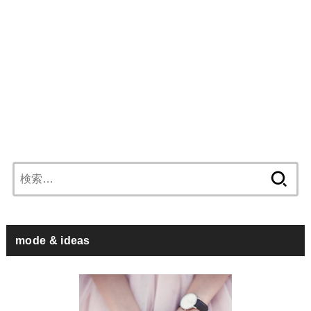
検
索:
mode & ideas