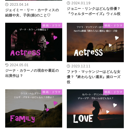
2024.01.19
2023.04.14
ジョニー・リンクはどんな俳優？
ジェイミー・リー・カーティスの
『ウォルターボーイズ』ウィル役
結婚や夫、子供(娘)のこと♡
映画・ドラマ
映画・ドラマ
2024.05.01
2023.12.11
ジーナ・カラーノの現在や最近の
ファラ・マッケンジーはどんな女
出演作は？
優？『終わらない週末』娘ローズ
役
映画・ドラマ
映画・ドラマ