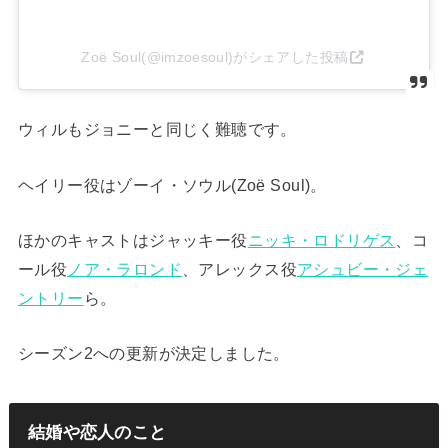
Zoë Soul(@imzoesoul)がシェアした投稿
ウィルもジョニーと同じく難聴です。
ヘイリー役はゾーイ・ソウル(Zoë Soul)。
ほかのキャストはジャッキー役
ニッキ・ロドリゲス
、コ
ール役
ノア・ラロンド
、アレックス役
アシュビー・ジェ
ントリー
ら。
シーズン2への更新が決定しました。
結婚や恋人のこと