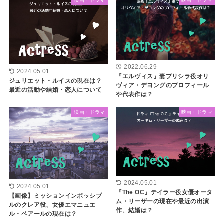
映画・ドラマ
映画・ドラマ
2022.06.29
2024.05.01
『エルヴィス』妻プリシラ役オリ
ジュリエット・ルイスの現在は？
ヴィア・デヨングのプロフィール
最近の活動や結婚・恋人について
や代表作は？
映画・ドラマ
映画・ドラマ
2024.05.01
2024.05.01
『The OC』テイラー役女優オータ
【画像】ミッションインポッシブ
ム・リーザーの現在や最近の出演
ルのクレア役、女優エマニュエ
作、結婚は？
ル・ベアールの現在は？