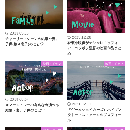
2023.05.16
2023.12.28
チャーリー・シーンの結婚や妻、
衣装や映像がオシャレ！ソフィ
子供(娘＆息子)のこと♡
ア・コッポラ監督の映画作品まと
め
映画・ドラマ
映画・ドラマ
2019.05.04
2021.02.11
オマール・シーの有名な出演作や
『ゲームシェイカーズ』ハドソン
結婚・妻、子供のこと♡
役トーマス・クークのプロフィー
ル