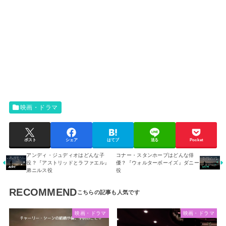
映画・ドラマ
ポスト
シェア
はてブ
送る
Pocket
アンディ・ジュディオはどんな子
コナー・スタンホープはどんな俳
役？『アストリッドとラファエル』
優？『ウォルターボーイズ』ダニー
弟ニルス役
役
RECOMMEND
映画・ドラマ
映画・ドラマ