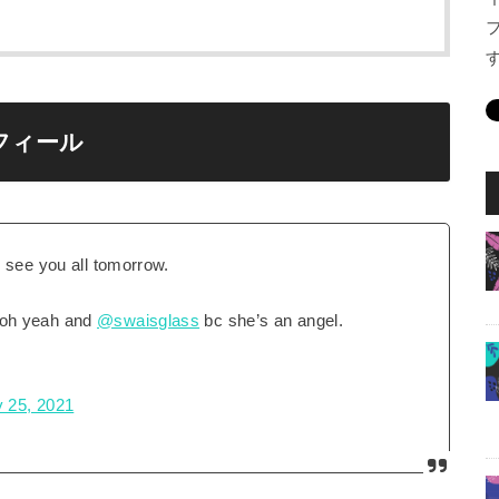
フィール
️ see you all tomorrow.
 oh yeah and
@swaisglass
bc she’s an angel.
 25, 2021