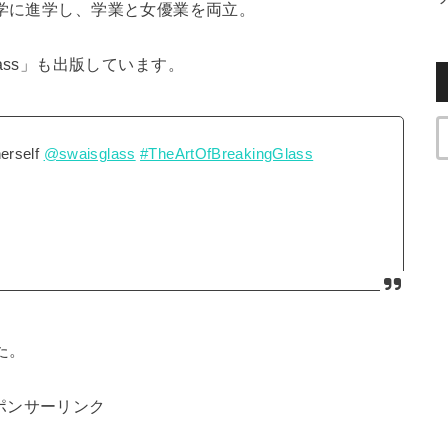
大学に進学し、学業と女優業を両立。
g Glass」も出版しています。
herself
@swaisglass
#TheArtOfBreakingGlass
た。
ポンサーリンク