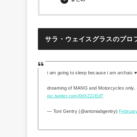
サラ・ウェイスグラスのプロ
i am going to sleep because i am archaic ♥
dreaming of MANG and Motorcycles only.
pic.twitter.com/0tlXZ2JEdT
— Toni Gentry (@antoniabgentry)
February