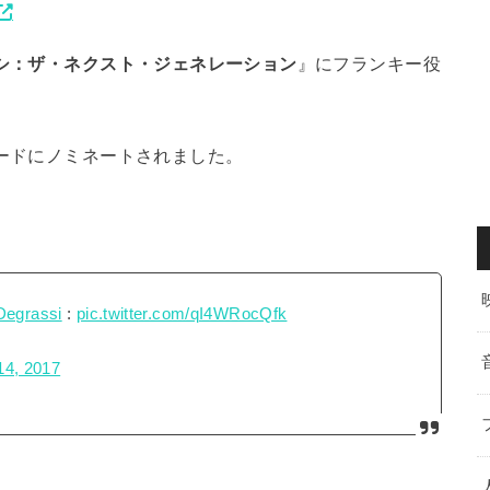
シ：ザ・ネクスト・ジェネレーション
』にフランキー役
ワードにノミネートされました。
egrassi
:
pic.twitter.com/qI4WRocQfk
14, 2017