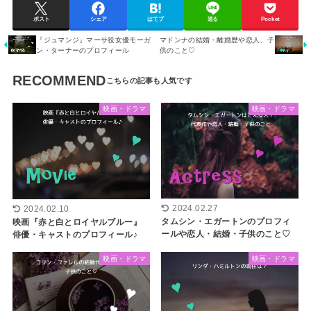
ポスト
シェア
はてブ
送る
Pocket
『ジュマンジ』マーサ役女優モーガ
マドンナの結婚・離婚歴や恋人、子
ン・ターナーのプロフィール
供のこと♡
RECOMMEND
映画・ドラマ
映画・ドラマ
2024.02.27
2024.02.10
タムシン・エガートンのプロフィ
映画『赤と白とロイヤルブルー』
ールや恋人・結婚・子供のこと♡
俳優・キャストのプロフィール♪
映画・ドラマ
映画・ドラマ