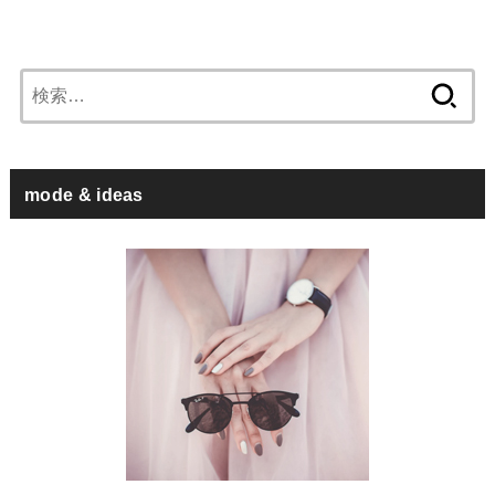
検
索:
mode & ideas