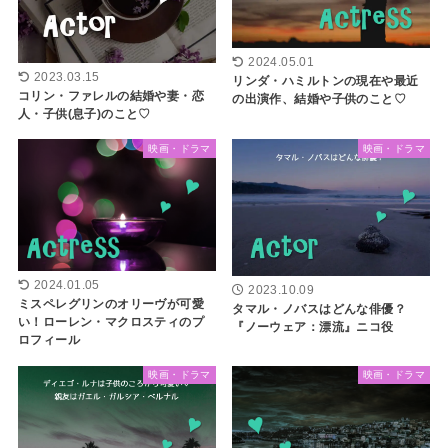
2024.05.01
2023.03.15
リンダ・ハミルトンの現在や最近
コリン・ファレルの結婚や妻・恋
の出演作、結婚や子供のこと♡
人・子供(息子)のこと♡
映画・ドラマ
映画・ドラマ
2024.01.05
2023.10.09
ミスペレグリンのオリーヴが可愛
タマル・ノバスはどんな俳優？
い！ローレン・マクロスティのプ
『ノーウェア：漂流』ニコ役
ロフィール
映画・ドラマ
映画・ドラマ