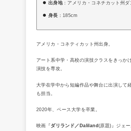
出身地
：アメリカ・コネチカット州ダ
身長
：185cm
アメリカ・コネティカット州出身。
アート系中学・高校の演技クラスをきっか
演技を専攻。
大学在学中から短編作品や舞台に出演して経験
も担当。
2020年、ペース大学を卒業。
映画『
ダリランド／Daliland
(原題)』ジェ