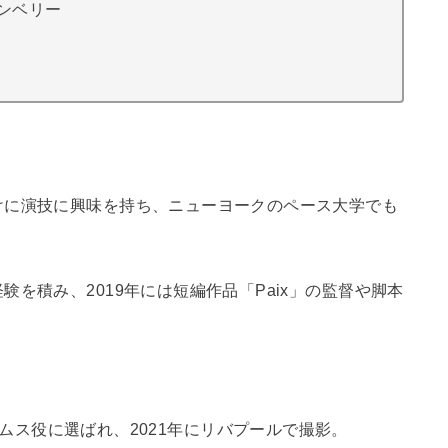
ンベリー
けに演技に興味を持ち、ニューヨークのペース大学でも
を積み、2019年には短編作品「Paix」の監督や脚本
ームス役に選ばれ、2021年にリバプールで撮影。