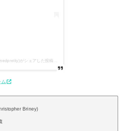
The Summer I Turned Pretty(@thesummeriturnedpretty)がシェアした投稿
ラム
pher Briney)
歳