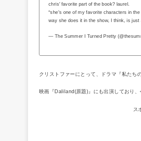
chris’ favorite part of the book? laurel.
“she’s one of my favorite characters in the
way she does it in the show, I think, is just
— The Summer I Turned Pretty (@thesum
クリストファーにとって、ドラマ『私たち
映画『Daliland(原題)』にも出演してお
ス