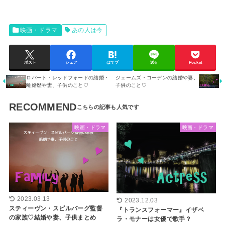
映画・ドラマ
あの人は今
ポスト
シェア
はてブ
送る
Pocket
ロバート・レッドフォードの結婚・
ジェームズ・コーデンの結婚や妻、
離婚歴や妻、子供のこと♡
子供のこと♡
RECOMMEND
映画・ドラマ
映画・ドラマ
2023.03.13
2023.12.03
スティーヴン・スピルバーグ監督
『トランスフォーマー』イザベ
の家族♡結婚や妻、子供まとめ
ラ・モナーは女優で歌手？