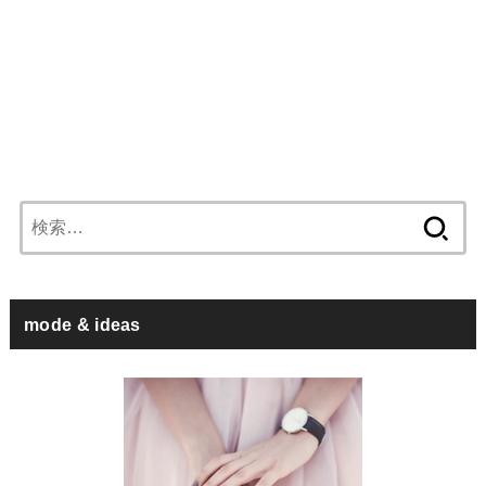
検
索:
mode & ideas