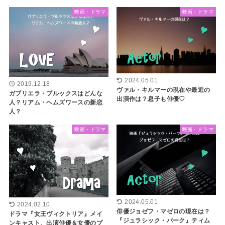
映画・ドラマ
映画・ドラマ
2024.05.01
2019.12.18
ヴァル・キルマーの現在や最近の
ガブリエラ・ブルックスはどんな
出演作は？息子も俳優♡
人？リアム・ヘムズワースの新恋
人？
映画・ドラマ
映画・ドラマ
2024.05.01
2024.02.10
俳優ジョゼフ・マゼロの現在は？
ドラマ『女王ヴィクトリア』メイ
『ジュラシック・パーク』ティム
ンキャスト、出演俳優＆女優のプ