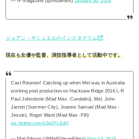
— IF magazine (@insidefilm)
January 30, 2018
ジョアン・サミュエルのインスタグラム
現在も女優や監督、演技指導者として活動中です。
Cast Reunion! Catching up when Mel was in Australia
working post production on Hacksaw Ridge 2016 L-R
Paul Johnstone (Mad Max -Cundalini), Mel, John
Jarrett (Summer City), Joanne Samuel (Mad Max -
Jessie), Roger Ward (Mad Max -Fifi)
pic.twitter.com/e3g2Fx2uKl
— Mel Gibson (@MelGibsonFilms)
May 14, 2018