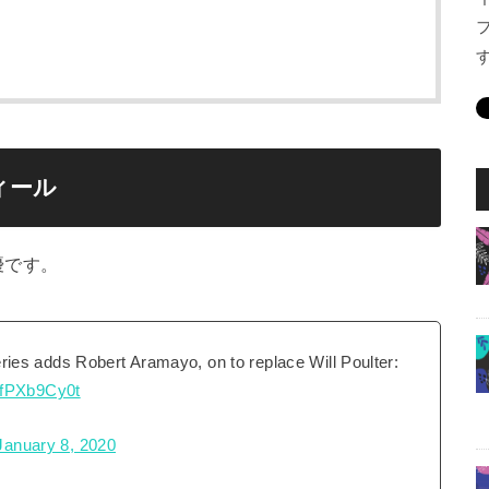
ィール
優です。
es adds Robert Aramayo, on to replace Will Poulter:
/UfPXb9Cy0t
January 8, 2020