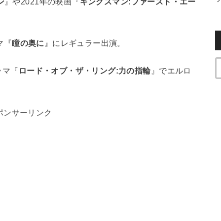
ン
』や2021年の映画『
キングスマン:ファースト・エー
マ『
瞳の奥に
』にレギュラー出演。
ラマ『
ロード・オブ・ザ・リング:力の指輪
』でエルロ
。
ポンサーリンク