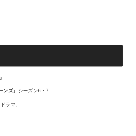
』
ローンズ』
シーズン6・7
ードラマ。