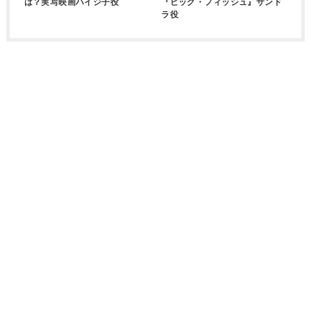
は？実写映画ハイジ子役
『ビッグ・フィッシュ』サンド
ラ役