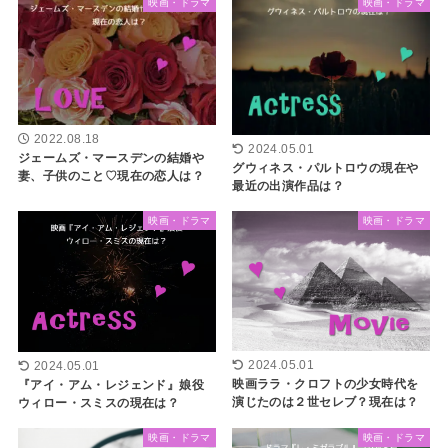
映画・ドラマ
映画・ドラマ
2022.08.18
2024.05.01
ジェームズ・マースデンの結婚や
グウィネス・パルトロウの現在や
妻、子供のこと♡現在の恋人は？
最近の出演作品は？
映画・ドラマ
映画・ドラマ
2024.05.01
2024.05.01
映画ララ・クロフトの少女時代を
『アイ・アム・レジェンド』娘役
演じたのは２世セレブ？現在は？
ウィロー・スミスの現在は？
映画・ドラマ
映画・ドラマ