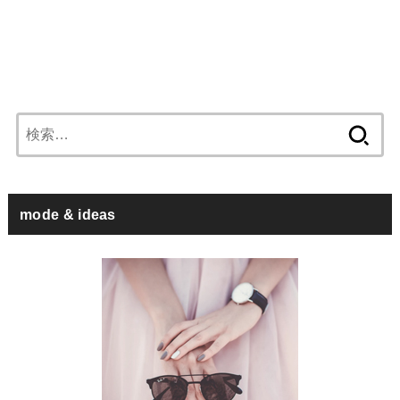
検
索:
mode & ideas