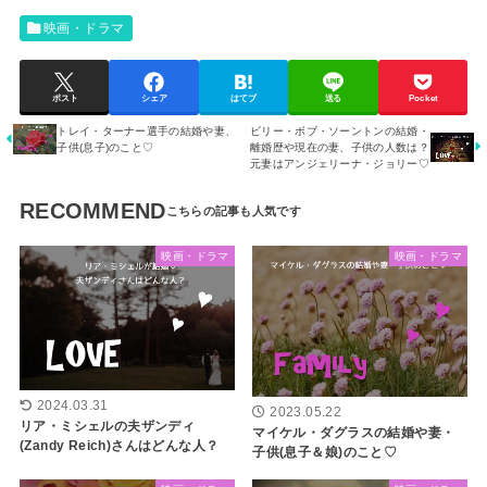
映画・ドラマ
ポスト
シェア
はてブ
送る
Pocket
トレイ・ターナー選手の結婚や妻、
ビリー・ボブ・ソーントンの結婚・
子供(息子)のこと♡
離婚歴や現在の妻、子供の人数は？
元妻はアンジェリーナ・ジョリー♡
RECOMMEND
映画・ドラマ
映画・ドラマ
2024.03.31
2023.05.22
リア・ミシェルの夫ザンディ
マイケル・ダグラスの結婚や妻・
(Zandy Reich)さんはどんな人？
子供(息子＆娘)のこと♡