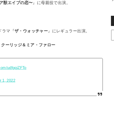
リア獣エイブの恋〜
』に母親役で出演。
ードラマ『
ザ・ウォッチャー
』にレギュラー出演。
・クーリッジ＆ミア・ファロー
r.com/udfgqjZFTo
 1, 2022