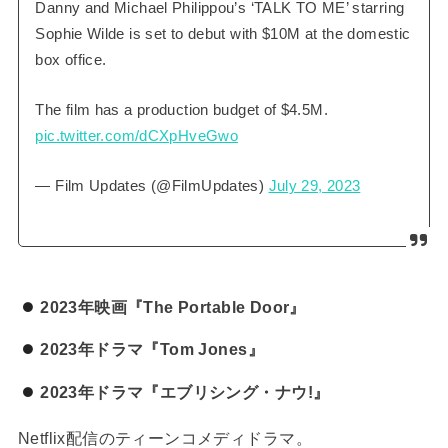
Danny and Michael Philippou’s ‘TALK TO ME’ starring
Sophie Wilde is set to debut with $10M at the domestic
box office.
The film has a production budget of $4.5M.
pic.twitter.com/dCXpHveGwo
— Film Updates (@FilmUpdates)
July 29, 2023
2023年映画『The Portable Door』
2023年ドラマ『Tom Jones』
2023年ドラマ『エブリシング・ナウ!』
Netflix配信のティーンコメディドラマ。