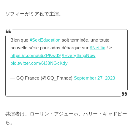
ソフィーがミア役で主演。
Bien que
#SexEducation
soit terminée, une toute
nouvelle série pour ados débarque sur
#Netflix
! >
https://t.co/na66ZPKwd9
#EverythingNow
pic.twitter.com/6IJ8NGcKdy
— GQ France (@GQ_France)
September 27, 2023
共演者は、ローリン・アジューホ、ハリー・キャドビー
ら。