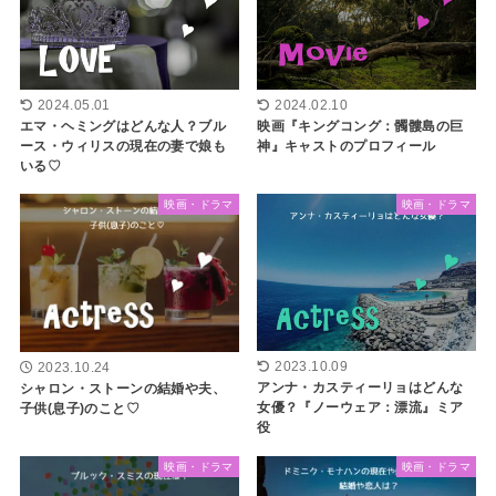
2024.05.01
2024.02.10
エマ・ヘミングはどんな人？ブル
映画『キングコング：髑髏島の巨
ース・ウィリスの現在の妻で娘も
神』キャストのプロフィール
いる♡
映画・ドラマ
映画・ドラマ
2023.10.09
2023.10.24
アンナ・カスティーリョはどんな
シャロン・ストーンの結婚や夫、
女優？『ノーウェア：漂流』ミア
子供(息子)のこと♡
役
映画・ドラマ
映画・ドラマ