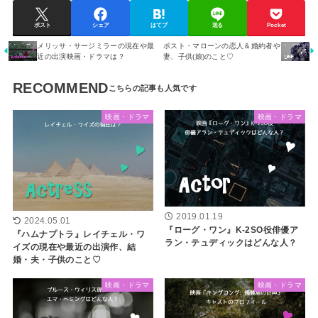
ポスト
シェア
はてブ
送る
Pocket
メリッサ・サージミラーの現在や最
ポスト・マローンの恋人＆婚約者や
近の出演映画・ドラマは？
妻、子供(娘)のこと♡
RECOMMEND
映画・ドラマ
映画・ドラマ
2019.01.19
2024.05.01
『ローグ・ワン』K-2SO役俳優ア
『ハムナプトラ』レイチェル・ワ
ラン・テュディックはどんな人？
イズの現在や最近の出演作、結
婚・夫・子供のこと♡
映画・ドラマ
映画・ドラマ