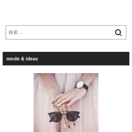
検
索:
mode & ideas