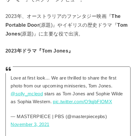
2023年、オーストラリアのファンタジー映画『
The
Portable Door
(原題)』やイギリスの歴史ドラマ『
Tom
Jones
(原題)』に主要な役で出演。
2023年ドラマ『Tom Jones』
Love at first look… We are thrilled to share the first
photo from our upcoming miniseries, Tom Jones.
@solly_mcleod
stars as Tom Jones and Sophie Wilde
as Sophia Western.
pic.twitter.com/O9qjbFIOMX
— MASTERPIECE | PBS (@masterpiecepbs)
November 3, 2021