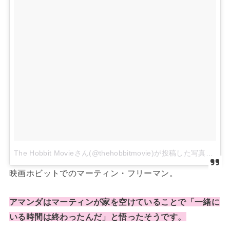
The Hobbit Movieさん(@thehobbitmovie)が投稿した写真
–
2
映画ホビットでのマーティン・フリーマン。
アマンダはマーティンが家を空けていることで「一緒に
いる時間は終わったんだ」と悟ったそうです。