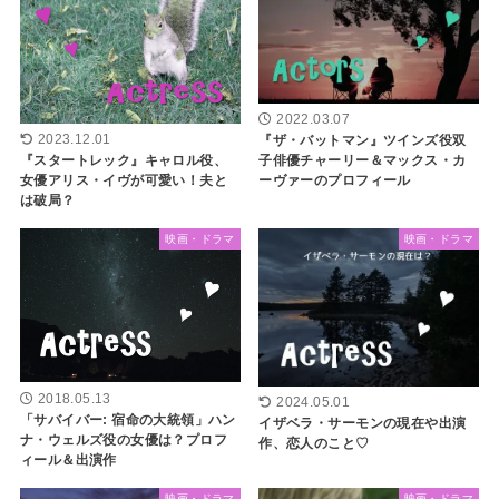
2022.03.07
2023.12.01
『ザ・バットマン』ツインズ役双
『スタートレック』キャロル役、
子俳優チャーリー＆マックス・カ
女優アリス・イヴが可愛い！夫と
ーヴァーのプロフィール
は破局？
映画・ドラマ
映画・ドラマ
2018.05.13
2024.05.01
「サバイバー: 宿命の大統領」ハン
イザベラ・サーモンの現在や出演
ナ・ウェルズ役の女優は？プロフ
作、恋人のこと♡
ィール＆出演作
映画・ドラマ
映画・ドラマ