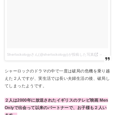
Sherlockologyさん(@sherlockology)が投稿した写真
–
2016 
シャーロックのドラマの中で一度は破局の危機を乗り越
えた２人ですが、実生活では長い夫婦生活の後、破局し
てしまったようです。
２人は2000年に放送されたイギリスのテレビ映画 Men
Onlyで出会って以来のパートナーで、お子様も２人い
ます。