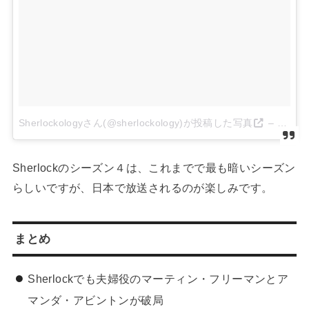
Sherlockologyさん(@sherlockology)が投稿した写真
–
2016 
Sherlockのシーズン４は、これまでで最も暗いシーズン
らしいですが、日本で放送されるのが楽しみです。
まとめ
Sherlockでも夫婦役のマーティン・フリーマンとア
マンダ・アビントンが破局