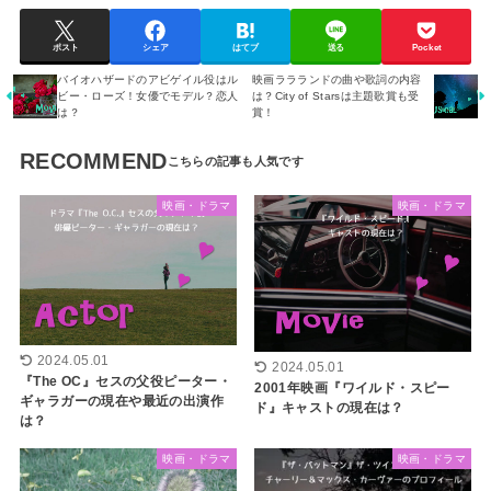
ポスト
シェア
はてブ
送る
Pocket
バイオハザードのアビゲイル役はル
映画ララランドの曲や歌詞の内容
ビー・ローズ！女優でモデル？恋人
は？City of Starsは主題歌賞も受
は？
賞！
RECOMMEND
映画・ドラマ
映画・ドラマ
2024.05.01
2024.05.01
『The OC』セスの父役ピーター・
2001年映画『ワイルド・スピー
ギャラガーの現在や最近の出演作
ド』キャストの現在は？
は？
映画・ドラマ
映画・ドラマ