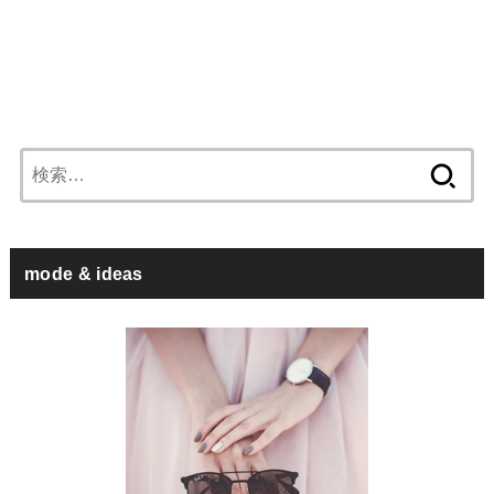
検
索:
mode & ideas