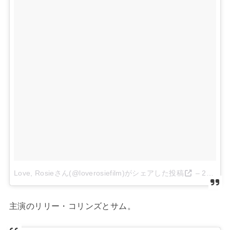
Love, Rosieさん(@loverosiefilm)がシェアした投稿
–
2014 7月 9 11:35午前 PDT
主演のリリー・コリンズとサム。