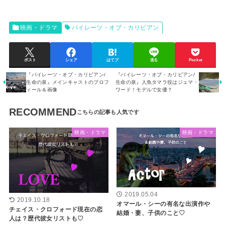
映画・ドラマ
パイレーツ・オブ・カリビアン
ポスト
シェア
はてブ
送る
Pocket
『パイレーツ・オブ・カリビアン/
『パイレーツ・オブ・カリビアン/
生命の泉』メインキャストのプロフ
生命の泉』人魚タマラ役はジェマ・
ィール＆画像
ワード！モデルで女優？
RECOMMEND
映画・ドラマ
映画・ドラマ
2019.05.04
2019.10.18
オマール・シーの有名な出演作や
チェイス・クロフォード現在の恋
結婚・妻、子供のこと♡
人は？歴代彼女リストも♡