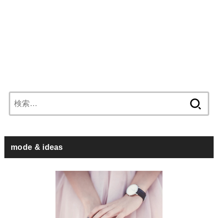
検
索:
mode & ideas