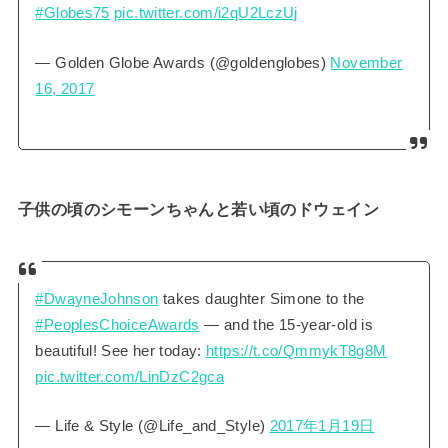
#Globes75
pic.twitter.com/i2qU2LczUj
— Golden Globe Awards (@goldenglobes)
November
16, 2017
子供の頃のシモーンちゃんと若い頃のドウェイン
#DwayneJohnson
takes daughter Simone to the
#PeoplesChoiceAwards
— and the 15-year-old is
beautiful! See her today:
https://t.co/QmmykT8g8M
pic.twitter.com/LinDzC2gca
— Life & Style (@Life_and_Style)
2017年1月19日