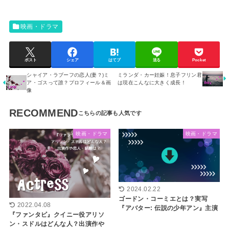
映画・ドラマ
ポスト
シェア
はてブ
送る
Pocket
シャイア・ラブーフの恋人(妻？)ミ
ミランダ・カー妊娠！息子フリン君
ア・ゴスって誰？プロフィール＆画
は現在こんなに大きく成長！
像
RECOMMEND
映画・ドラマ
映画・ドラマ
2024.02.22
ゴードン・コーミエとは？実写
2022.04.08
『アバター: 伝説の少年アン』主演
『ファンタビ』クイニー役アリソ
ン・スドルはどんな人？出演作や