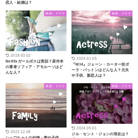
恋人・結婚は？
映画・ドラマ
映画・ドラマ
2019.03.02
2024.01.05
Netflixガールボスは実話？原作本
『M:I4』ジェーン・カーター役ポ
の著者ソフィア・アモルーソはど
ーラ・パットンはどんな人？元夫
んな人？
や子供、新恋人は？
映画・ドラマ
映画・ドラマ
2024.05.01
2023.12.08
ジル・セント・ジョンの現在は？
シュワちゃんの結婚・妻や子供