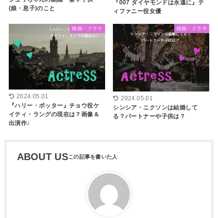
『007 ダイヤモンドは永遠に』テ
(娘・息子)のこと
ィファニー役女優
映画・ドラマ
映画・ドラマ
2024.05.01
2024.05.01
『ハリー・ポッター』チョウ役ケ
シンシア・ニクソンは結婚して
イティ・ラングの現在は？画像＆
る？パートナーや子供は？
出演作♪
ABOUT US