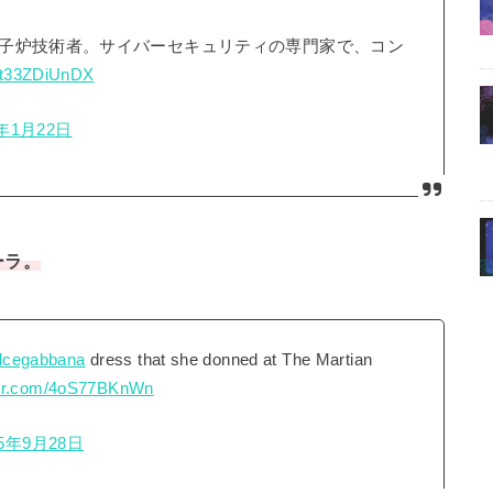
子炉技術者。サイバーセキュリティの専門家で、コン
m/t33ZDiUnDX
6年1月22日
ーラ。
lcegabbana
dress that she donned at The Martian
tter.com/4oS77BKnWn
15年9月28日