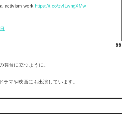
al activism work
https://t.co/zvILwngXMw
8日
の舞台に立つように。
Vドラマや映画にも出演しています。