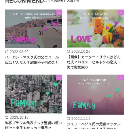
RECOMMEND
人
人
2023.10.26
2022.08.02
【画像】カーター・リウムはどん
イーロン・マスク氏の父エロール
な人？パリス・ヒルトンの恋人→
氏はどんな人？結婚や子供のこと
夫で実業家♡
人
人
2023.10.18
2022.11.15
W杯ブラジル代表チッチ監督の若い
ジェフ・ベゾス氏の元妻マッケン
頃は？息子もサッカー選手？