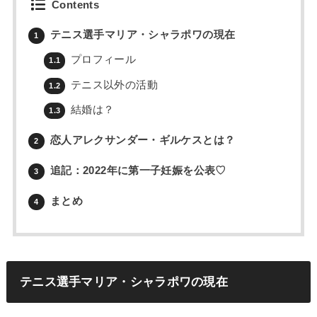
Contents
テニス選手マリア・シャラポワの現在
1
プロフィール
1.1
テニス以外の活動
1.2
結婚は？
1.3
恋人アレクサンダー・ギルケスとは？
2
追記：2022年に第一子妊娠を公表♡
3
まとめ
4
テニス選手マリア・シャラポワの現在