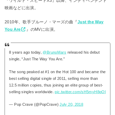
『ワイルド・スピードX3』以降、インディペンデント
映画などに出演。
2010年、歌手ブルーノ・マーズの曲『
Just the Way
You Are
』のMVに出演。
8 years ago today,
@BrunoMars
released his debut
single, “Just The Way You Are.”
The song peaked at #1 on the Hot 100 and became the
best selling digital single of 2011, selling more than
12.5 million copies, thus joining an elite group of best-
selling singles worldwide.
pic.twitter.com/sH5myH8pOI
— Pop Crave (@PopCrave)
July 20, 2018