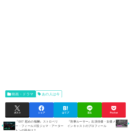
映画・ドラマ
あの人は今
ポスト
シェア
はてブ
送る
Pocket
『007 慰めの報酬』ストロベリ
『刑事ルーサー』出演俳優・女優メ
ー・フィールズ役ジェマ・アーター
インキャストのプロフィール
トンの現在は？